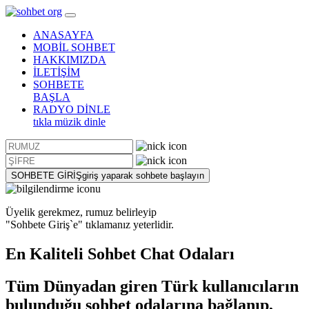
ANASAYFA
MOBİL SOHBET
HAKKIMIZDA
İLETİŞİM
SOHBETE
BAŞLA
RADYO DİNLE
tıkla müzik dinle
SOHBETE GİRİŞ
giriş yaparak sohbete başlayın
Üyelik gerekmez, rumuz belirleyip
"Sohbete Giriş`e"
tıklamanız yeterlidir.
En Kaliteli
Sohbet
Chat Odaları
Tüm Dünyadan giren Türk kullanıcıların
bulunduğu sohbet odalarına bağlanıp,