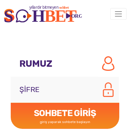
SOHBETE GİRİŞ
giriş yaparak sohbete başlayın