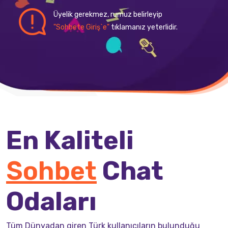
Üyelik gerekmez, rumuz belirleyip
"Sohbete Giriş`e"
tıklamanız yeterlidir.
En Kaliteli
Sohbet
Chat
Odaları
Tüm Dünyadan giren Türk kullanıcıların bulunduğu