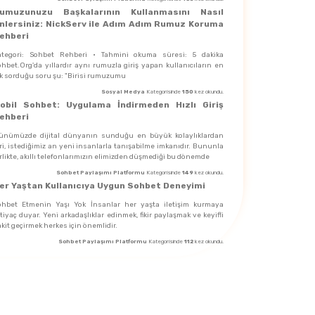
umuzunuzu Başkalarının Kullanmasını Nasıl
nlersiniz: NickServ ile Adım Adım Rumuz Koruma
ehberi
ategori: Sohbet Rehberi · Tahmini okuma süresi: 5 dakika
hbet.Org'da yıllardır aynı rumuzla giriş yapan kullanıcıların en
ık sorduğu soru şu: "Birisi rumuzumu
Sosyal Medya
Kategorisinde
150
kez okundu.
obil Sohbet: Uygulama İndirmeden Hızlı Giriş
ehberi
ünümüzde dijital dünyanın sunduğu en büyük kolaylıklardan
ri, istediğimiz an yeni insanlarla tanışabilme imkanıdır. Bununla
rlikte, akıllı telefonlarımızın elimizden düşmediği bu dönemde
Sohbet Paylaşımı Platformu
Kategorisinde
149
kez okundu.
er Yaştan Kullanıcıya Uygun Sohbet Deneyimi
ohbet Etmenin Yaşı Yok İnsanlar her yaşta iletişim kurmaya
tiyaç duyar. Yeni arkadaşlıklar edinmek, fikir paylaşmak ve keyifli
kit geçirmek herkes için önemlidir.
Sohbet Paylaşımı Platformu
Kategorisinde
112
kez okundu.