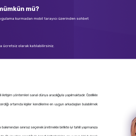
k mümkün mü?
 uygulama kurmadan mobil tarayıcı üzerinden sohbet
ücretsiz olarak katılabilirsiniz.
letişim yöntemleri sanal dünya aracılığıyla yapılmaktadır. Özellikle
terdiği ortamda kişiler kendilerine en uygun arkadaşları bulabilmek
ı bakımından sınırsız seçenek üretmekle birlikte iyi tahlil yapmanıza