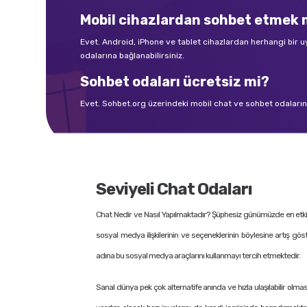
Mobil cihazlardan sohbet etme
Evet. Android, iPhone ve tablet cihazlardan herhangi bir
odalarına bağlanabilirsiniz.
Sohbet odaları ücretsiz mi?
Evet. Sohbet.org üzerindeki mobil chat ve sohbet odalarına 
Seviyeli Chat Odaları
Chat Nedir ve Nasıl Yapılmaktadır? Şüphesiz günümüzde en etkili i
sosyal medya ilişkilerinin ve seçeneklerinin böylesine artış gös
adına bu sosyal medya araçlarını kullanmayı tercih etmektedir.
Sanal dünya pek çok alternatife anında ve hızla ulaşılabilir olmas