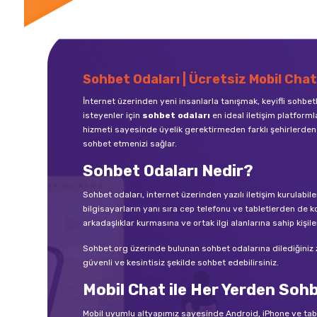
Sohbet Odaları | Ücretsiz Mobil Chat
İnternet üzerinden yeni insanlarla tanışmak, keyifli sohbe
isteyenler için
sohbet odaları
en ideal iletişim platforml
hizmeti sayesinde üyelik gerektirmeden farklı şehirlerden 
sohbet etmenizi sağlar.
Sohbet Odaları Nedir?
Sohbet odaları, internet üzerinden yazılı iletişim kurula
bilgisayarların yanı sıra cep telefonu ve tabletlerden de ko
arkadaşlıklar kurmasına ve ortak ilgi alanlarına sahip kişile
Sohbet.org üzerinde bulunan sohbet odalarına dilediğiniz zam
güvenli ve kesintisiz şekilde sohbet edebilirsiniz.
Mobil Chat ile Her Yerden Soh
Mobil uyumlu altyapımız sayesinde Android, iPhone ve ta