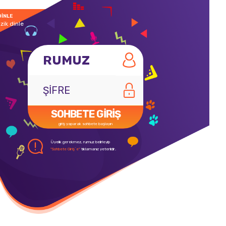
DİNLE
zik dinle
SOHBETE GİRİŞ
giriş yaparak sohbete başlayın
Üyelik gerekmez, rumuz belirleyip
"Sohbete Giriş`e"
tıklamanız yeterlidir.