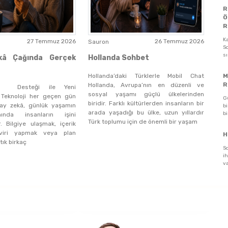
R
Ö
R
K
27 Temmuz 2026
26 Temmuz 2026
Sauron
So
s
kâ Çağında Gerçek
Hollanda Sohbet
Hollanda’daki Türklerle Mobil Chat
M
R
Hollanda, Avrupa’nın en düzenli ve
â Desteği ile Yeni
sosyal yaşamı güçlü ülkelerinden
r Teknoloji her geçen gün
G
biridir. Farklı kültürlerden insanların bir
apay zekâ, günlük yaşamın
bi
arada yaşadığı bu ülke, uzun yıllardır
bi
ında insanların işini
Türk toplumu için de önemli bir yaşam
or. Bilgiye ulaşmak, içerik
viri yapmak veya plan
H
tık birkaç
S
ih
va