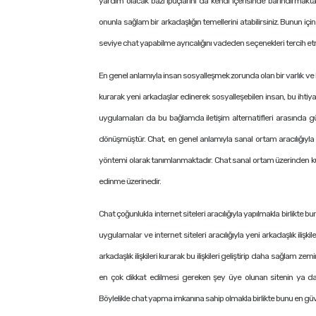
yardım olacak bazı ipuçlarını da kendi içerisinde barındırmaktadır
onunla sağlam bir arkadaşlığın temellerini atabilirsiniz. Bunun iç
seviye chat yapabilme ayrıcalığını vadeden seçenekleri tercih e
En genel anlamıyla insan sosyalleşmek zorunda olan bir varlık ve b
kurarak yeni arkadaşlar edinerek sosyalleşebilen insan, bu ihtiyaç
uygulamaları da bu bağlamda iletişim alternatifleri arasında g
dönüşmüştür. Chat, en genel anlamıyla sanal ortam aracılığıyla in
yöntemi olarak tanımlanmaktadır. Chat sanal ortam üzerinden kuru
edinme üzerinedir.
Chat çoğunlukla internet siteleri aracılığıyla yapılmakla birlikte bu
uygulamalar ve internet siteleri aracılığıyla yeni arkadaşlık iliş
arkadaşlık ilişkileri kurarak bu ilişkileri geliştirip daha sağla
en çok dikkat edilmesi gereken şey üye olunan sitenin ya da
Böylelikle chat yapma imkanına sahip olmakla birlikte bunu en güv