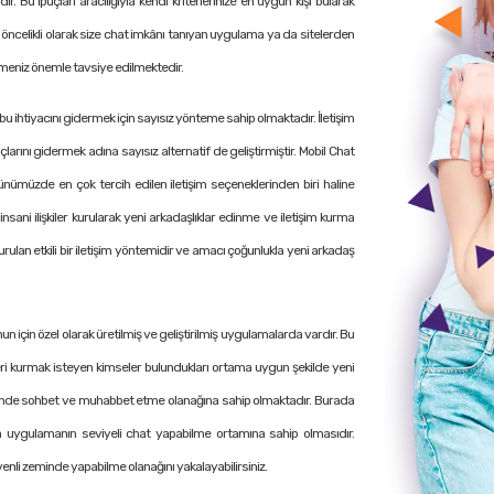
. Bu ipuçları aracılığıyla kendi kriterlerinize en uygun kişi bularak
in öncelikli olarak size chat imkânı tanıyan uygulama ya da sitelerden
tmeniz önemle tavsiye edilmektedir.
u ihtiyacını gidermek için sayısız yönteme sahip olmaktadır. İletişim
larını gidermek adına sayısız alternatif de geliştirmiştir. Mobil Chat
ünümüzde en çok tercih edilen iletişim seçeneklerinden biri haline
sani ilişkiler kurularak yeni arkadaşlıklar edinme ve iletişim kurma
lan etkili bir iletişim yöntemidir ve amacı çoğunlukla yeni arkadaş
nun için özel olarak üretilmiş ve geliştirilmiş uygulamalarda vardır. Bu
kileri kurmak isteyen kimseler bulundukları ortama uygun şekilde yeni
m zeminde sohbet ve muhabbet etme olanağına sahip olmaktadır. Burada
 uygulamanın seviyeli chat yapabilme ortamına sahip olmasıdır.
enli zeminde yapabilme olanağını yakalayabilirsiniz.