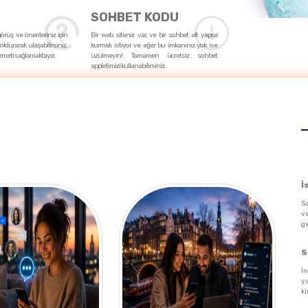
SOHBET KODU
 görüş ve önerileriniz için
Bir web siteniz var, ve bir sohbet alt yapısı
oldurarak ulaşabilirsiniz.
kurmak istiyor ve eğer bu imkanınız yok ise
zmeti sağlamaktayız.
üzülmeyin! Tamamen ücretsiz sohbet
appletimizi kullanabilirsiniz.
İ
Sa
v
ge
S
İn
y
ki