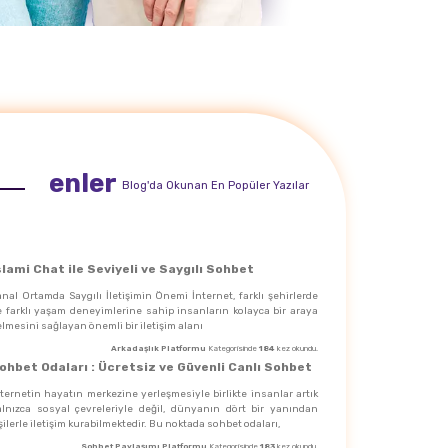
enler
Blog'da Okunan En Popüler Yazılar
slami Chat ile Seviyeli ve Saygılı Sohbet
nal Ortamda Saygılı İletişimin Önemi İnternet, farklı şehirlerde
e farklı yaşam deneyimlerine sahip insanların kolayca bir araya
lmesini sağlayan önemli bir iletişim alanı
Arkadaşlık Platformu
Kategorisinde
184
kez okundu.
ohbet Odaları : Ücretsiz ve Güvenli Canlı Sohbet
ternetin hayatın merkezine yerleşmesiyle birlikte insanlar artık
alnızca sosyal çevreleriyle değil, dünyanın dört bir yanından
şilerle iletişim kurabilmektedir. Bu noktada sohbet odaları,
Sohbet Paylaşımı Platformu
Kategorisinde
183
kez okundu.