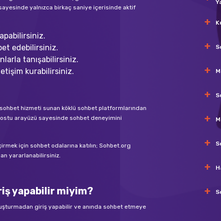
Y
sayesinde yalnızca birkaç saniye içerisinde aktif
K
pabilirsiniz.
et edebilirsiniz.
S
larla tanışabilirsiniz.
etişim kurabilirsiniz.
M
S
nli sohbet hizmeti sunan köklü sohbet platformlarından
ıcı dostu arayüzü sayesinde sohbet deneyimini
M
S
eçirmek için sohbet odalarına katılın; Sohbet.org
n yararlanabilirsiniz.
H
iş yapabilir miyim?
S
luşturmadan giriş yapabilir ve anında sohbet etmeye