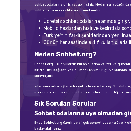
sohbet odalarına giriş yapabilirsiniz. Modern arayüzümüz 
sohbet ortamına katılmanız mümkündür.
Ücretsiz sohbet odalarına anında giriş ya
Mobil cihazlardan hızlı ve kesintisiz sohb
Türkiye'nin farklı şehirlerinden yeni insan
Günün her saatinde aktif kullanıcılarla il
Neden Sohbet.org?
Sohbet.org, uzun yıllardır kullanıcılarına kaliteli ve güve
biridir. Hızlı bağlantı yapısı, mobil uyumluluğu ve kullan
kolaylaştırır.
İster yeni arkadaşlar edinmek isteyin ister keyifli vakit g
üzerinden ücretsiz mobil chat hizmetinden dilediğiniz zama
Sık Sorulan Sorular
Sohbet odalarına üye olmadan gir
Evet. Sohbet.org üzerinde birçok sohbet odasına üyelik o
başlayabilirsiniz.