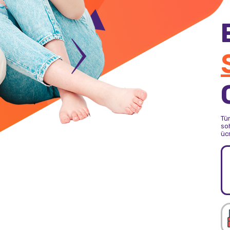
Tü
soh
üc