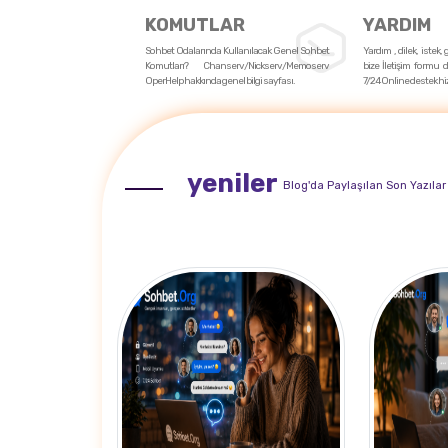
KOMUTLAR
YARDIM
Sohbet Odalarında Kullanılacak Genel Sohbet
Yardım , dilek, istek,
Komutları? Chanserv/Nickserv/Memoserv
bize İletişim formu d
OperHelp hakkında genel bilgi sayfası.
7/24 Online destek hi
yeniler
Blog'da Paylaşılan Son Yazılar