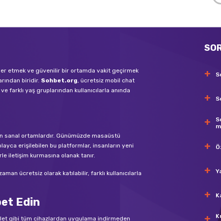
SO
tler etmek ve güvenilir bir ortamda vakit geçirmek
S
arından biridir.
Sohbet.org
, ücretsiz mobil chat
ve farklı yaş gruplarından kullanıcılarla anında
S
S
m
bilen sanal ortamlardır. Günümüzde masaüstü
layca erişilebilen bu platformlar, insanların yeni
Ö
rle iletişim kurmasına olanak tanır.
Y
an ücretsiz olarak katılabilir, farklı kullanıcılarla
K
bet Edin
K
blet gibi tüm cihazlardan uygulama indirmeden