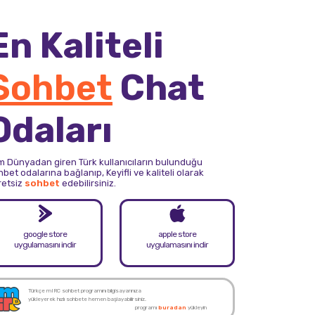
En Kaliteli
Sohbet
Chat
Odaları
m Dünyadan giren Türk kullanıcıların bulunduğu
bet odalarına bağlanıp, Keyifli ve kaliteli olarak
retsiz
sohbet
edebilirsiniz.
google store
apple store
uygulamasını indir
uygulamasını indir
Türkçe mIRC sohbet programını bilgisayarınıza
yükleyerek hızlı sohbete hemen başlayabilirsiniz.
programı
buradan
yükleyin