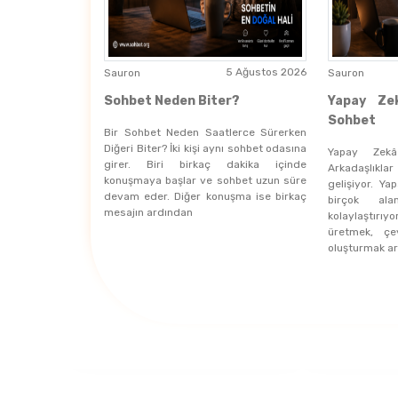
5 Ağustos 2026
Sauron
Sauron
Sohbet Neden Biter?
Yapay Ze
Sohbet
Bir Sohbet Neden Saatlerce Sürerken
Diğeri Biter? İki kişi aynı sohbet odasına
Yapay Zek
girer. Biri birkaç dakika içinde
Arkadaşlıkla
konuşmaya başlar ve sohbet uzun süre
gelişiyor. Y
devam eder. Diğer konuşma ise birkaç
birçok alan
mesajın ardından
kolaylaştırıy
üretmek, çe
oluşturmak ar