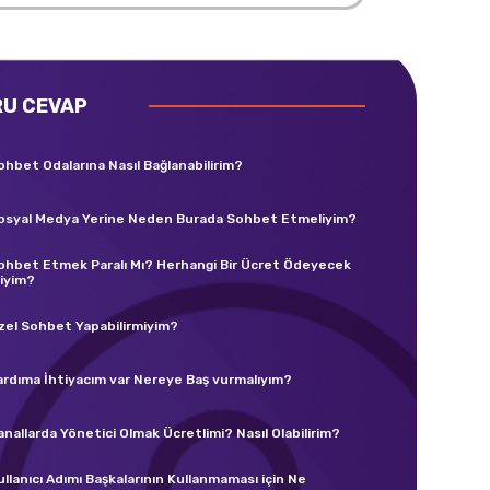
RU CEVAP
ohbet Odalarına Nasıl Bağlanabilirim?
osyal Medya Yerine Neden Burada Sohbet Etmeliyim?
ohbet Etmek Paralı Mı? Herhangi Bir Ücret Ödeyecek
iyim?
zel Sohbet Yapabilirmiyim?
ardıma İhtiyacım var Nereye Baş vurmalıyım?
anallarda Yönetici Olmak Ücretlimi? Nasıl Olabilirim?
ullanıcı Adımı Başkalarının Kullanmaması için Ne