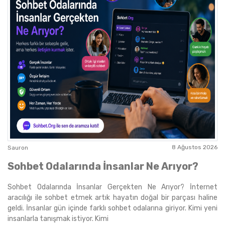
8 Ağustos 2026
Sauron
Sohbet Odalarında İnsanlar Ne Arıyor?
Sohbet Odalarında İnsanlar Gerçekten Ne Arıyor? İnternet
aracılığı ile sohbet etmek artık hayatın doğal bir parçası haline
geldi. İnsanlar gün içinde farklı sohbet odalarına giriyor. Kimi yeni
insanlarla tanışmak istiyor. Kimi