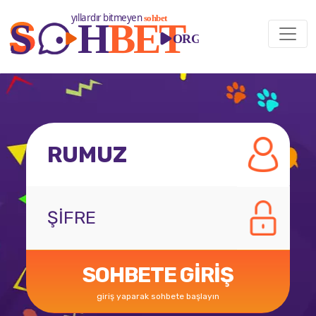
SOHBETE GİRİŞ
giriş yaparak sohbete başlayın