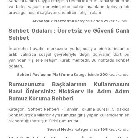
Sanal Ortamda Saygılı İletişimin Önemi İnternet, farklı şehirlerde
ve farklı yaşam deneyimlerine sahip insanların kolayca bir
araya gelmesini sağlayan önemli bir iletişim alanı
Arkadaşlık Platformu
Kategorisinde
221
kez okundu.
Sohbet Odaları : Ücretsiz ve Güvenli Canlı
Sohbet
İnternetin hayatın merkezine yerleşmesiyle birlikte insanlar
artık yalnızca sosyal çevreleriyle değil, dünyanın dört bir
yanından kişilerle iletişim kurabilmektedir. Bu noktada sohbet
odaları,
Sohbet Paylaşımı Platformu
Kategorisinde
200
kez okundu.
Rumuzunuzu Başkalarının Kullanmasını
Nasıl Önlersiniz: NickServ ile Adım Adım
Rumuz Koruma Rehberi
Kategori: Sohbet Rehberi · Tahmini okuma süresi: 5 dakika
Sohbet.Org'da yıllardır aynı rumuzla giriş yapan kullanıcıların en
sık sorduğu soru şu: "Birisi rumuzumu
Sosyal Medya
Kategorisinde
169
kez okundu.