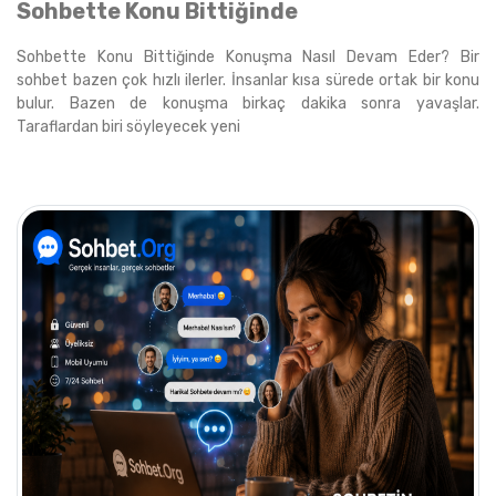
Sohbette Konu Bittiğinde
Sohbette Konu Bittiğinde Konuşma Nasıl Devam Eder? Bir
sohbet bazen çok hızlı ilerler. İnsanlar kısa sürede ortak bir konu
bulur. Bazen de konuşma birkaç dakika sonra yavaşlar.
Taraflardan biri söyleyecek yeni