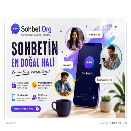
7 Ağustos 2026
Sauron