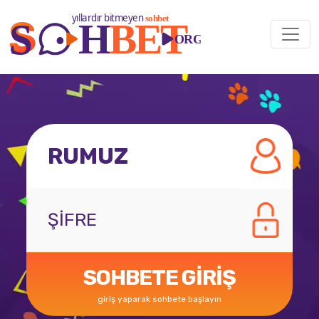
SOHBETE GİRİŞ
giriş yaparak sohbete başlayın