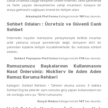
Sanal Ortamda Saygılı İletişimin Önemi İnternet, farklı şehirlerde
ve farklı yaşam deneyimlerine sahip insanların kolayca bir
araya gelmesini sağlayan önemli bir iletişim alanı
Arkadaşlık Platformu
Kategorisinde
181
kez okundu.
Sohbet Odaları : Ücretsiz ve Güvenli Canlı
Sohbet
İnternetin hayatın merkezine yerleşmesiyle birlikte insanlar
artık yalnızca sosyal çevreleriyle değil, dünyanın dört bir
yanından kişilerle iletişim kurabilmektedir. Bu noktada sohbet
odaları,
Sohbet Paylaşımı Platformu
Kategorisinde
178
kez okundu.
Rumuzunuzu Başkalarının Kullanmasını
Nasıl Önlersiniz: NickServ ile Adım Adım
Rumuz Koruma Rehberi
Kategori: Sohbet Rehberi · Tahmini okuma süresi: 5 dakika
Sohbet.Org'da yıllardır aynı rumuzla giriş yapan kullanıcıların en
sık sorduğu soru şu: "Birisi rumuzumu
Sosyal Medya
Kategorisinde
147
kez okundu.