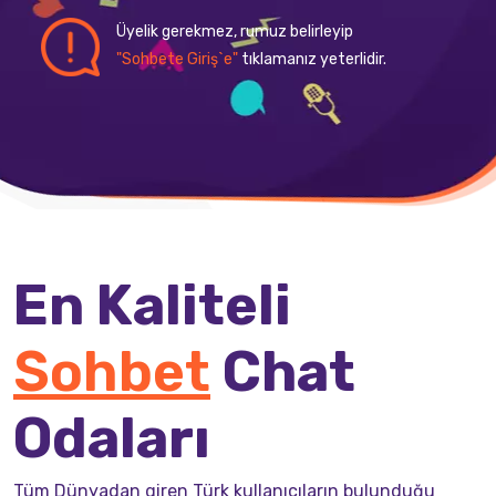
Üyelik gerekmez, rumuz belirleyip
"Sohbete Giriş`e"
tıklamanız yeterlidir.
En Kaliteli
Sohbet
Chat
Odaları
Tüm Dünyadan giren Türk kullanıcıların bulunduğu