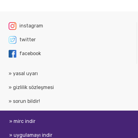
instagram
twitter
facebook
» yasal uyarı
» gizlilik sözleşmesi
» sorun bildir!
» mirc indir
» uygulamayı indir