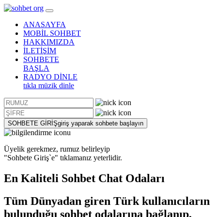
ANASAYFA
MOBİL SOHBET
HAKKIMIZDA
İLETİŞİM
SOHBETE
BAŞLA
RADYO DİNLE
tıkla müzik dinle
SOHBETE GİRİŞ
giriş yaparak sohbete başlayın
Üyelik gerekmez, rumuz belirleyip
"Sohbete Giriş`e"
tıklamanız yeterlidir.
En Kaliteli
Sohbet
Chat Odaları
Tüm Dünyadan giren Türk kullanıcıların
bulunduğu sohbet odalarına bağlanıp,