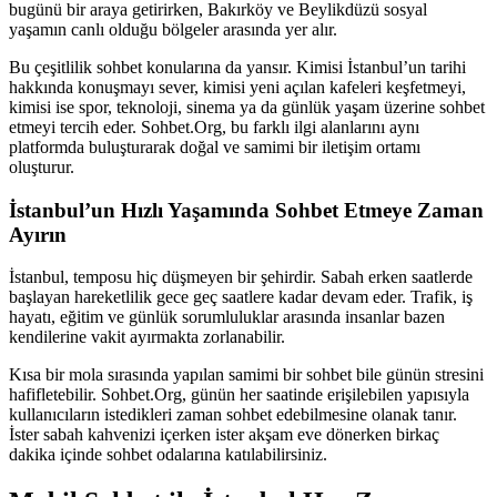
bugünü bir araya getirirken, Bakırköy ve Beylikdüzü sosyal
yaşamın canlı olduğu bölgeler arasında yer alır.
Bu çeşitlilik sohbet konularına da yansır. Kimisi İstanbul’un tarihi
hakkında konuşmayı sever, kimisi yeni açılan kafeleri keşfetmeyi,
kimisi ise spor, teknoloji, sinema ya da günlük yaşam üzerine sohbet
etmeyi tercih eder. Sohbet.Org, bu farklı ilgi alanlarını aynı
platformda buluşturarak doğal ve samimi bir iletişim ortamı
oluşturur.
İstanbul’un Hızlı Yaşamında Sohbet Etmeye Zaman
Ayırın
İstanbul, temposu hiç düşmeyen bir şehirdir. Sabah erken saatlerde
başlayan hareketlilik gece geç saatlere kadar devam eder. Trafik, iş
hayatı, eğitim ve günlük sorumluluklar arasında insanlar bazen
kendilerine vakit ayırmakta zorlanabilir.
Kısa bir mola sırasında yapılan samimi bir sohbet bile günün stresini
hafifletebilir. Sohbet.Org, günün her saatinde erişilebilen yapısıyla
kullanıcıların istedikleri zaman sohbet edebilmesine olanak tanır.
İster sabah kahvenizi içerken ister akşam eve dönerken birkaç
dakika içinde sohbet odalarına katılabilirsiniz.