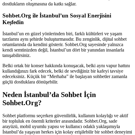
dostlukların oluşmasına da katkı sağlar.
Sohbet.Org ile İstanbul’un Sosyal Enerjisini
Keşfedin
İstanbul’un en güzel yönlerinden biri, farklı kültürleri ve yaşam
tarzlarını aynı şehirde buluşturmasıdır. Bu zenginlik, dijital sohbet
ortamlarında da kendini gösterir. Sohbet.Org sayesinde yalnızca
kendi semtinizden değil, İstanbul’un dört bir yanından insanlarla
tanışabilirsiniz.
Belki ortak bir konser hakkında konuşacak, belki aynı vapur hattını
kullandığınızı fark edecek, belki de sevdiğiniz bir kafeyi tavsiye
edeceksiniz. Küçük bir “Merhaba” ile başlayan sohbetler zamanla
güçlü dostluklara dönüşebilir.
Neden İstanbul’da Sohbet İçin
Sohbet.Org?
Sohbet platformu seçerken güvenilirlik, kullanım kolaylığı ve aktif
bir topluluk en önemli kriterler arasındadır. Sohbet.Org, sade
arayüzü, mobil uyumlu yapısı ve kullanıcı odaklı yaklaşımıyla
İstanbul’da yaşayan herkes için kolay erişilebilir bir sohbet deneyimi