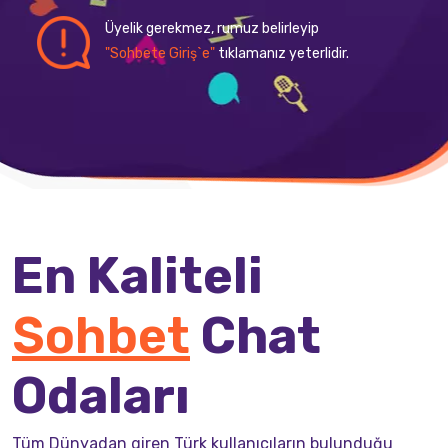
Üyelik gerekmez, rumuz belirleyip
"Sohbete Giriş`e"
tıklamanız yeterlidir.
En Kaliteli
Sohbet
Chat
Odaları
Tüm Dünyadan giren Türk kullanıcıların bulunduğu