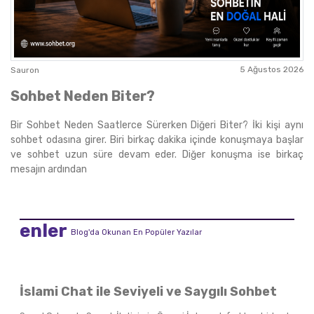
5 Ağustos 2026
Sauron
Sohbet Neden Biter?
Bir Sohbet Neden Saatlerce Sürerken Diğeri Biter? İki kişi aynı
sohbet odasına girer. Biri birkaç dakika içinde konuşmaya başlar
ve sohbet uzun süre devam eder. Diğer konuşma ise birkaç
mesajın ardından
enler
Blog'da Okunan En Popüler Yazılar
İslami Chat ile Seviyeli ve Saygılı Sohbet