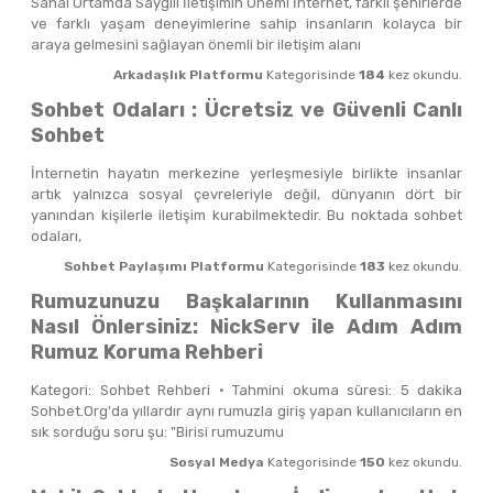
Sanal Ortamda Saygılı İletişimin Önemi İnternet, farklı şehirlerde
ve farklı yaşam deneyimlerine sahip insanların kolayca bir
araya gelmesini sağlayan önemli bir iletişim alanı
Arkadaşlık Platformu
Kategorisinde
184
kez okundu.
Sohbet Odaları : Ücretsiz ve Güvenli Canlı
Sohbet
İnternetin hayatın merkezine yerleşmesiyle birlikte insanlar
artık yalnızca sosyal çevreleriyle değil, dünyanın dört bir
yanından kişilerle iletişim kurabilmektedir. Bu noktada sohbet
odaları,
Sohbet Paylaşımı Platformu
Kategorisinde
183
kez okundu.
Rumuzunuzu Başkalarının Kullanmasını
Nasıl Önlersiniz: NickServ ile Adım Adım
Rumuz Koruma Rehberi
Kategori: Sohbet Rehberi · Tahmini okuma süresi: 5 dakika
Sohbet.Org'da yıllardır aynı rumuzla giriş yapan kullanıcıların en
sık sorduğu soru şu: "Birisi rumuzumu
Sosyal Medya
Kategorisinde
150
kez okundu.