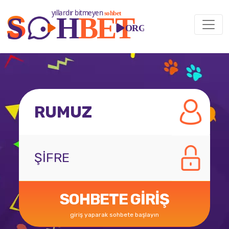
SOHBETE GİRİŞ
giriş yaparak sohbete başlayın