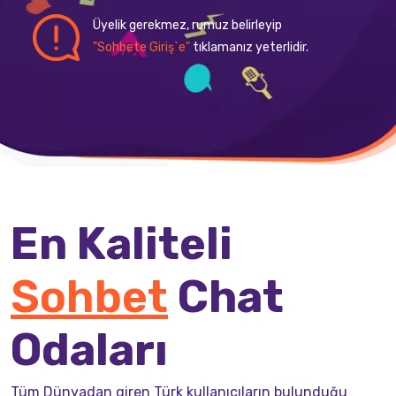
Üyelik gerekmez, rumuz belirleyip
"Sohbete Giriş`e"
tıklamanız yeterlidir.
En Kaliteli
Sohbet
Chat
Odaları
Tüm Dünyadan giren Türk kullanıcıların bulunduğu