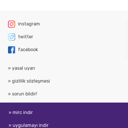
instagram
twitter
facebook
» yasal uyarı
» gizlilik sözleşmesi
» sorun bildir!
» mirc indir
» uygulamayı indir