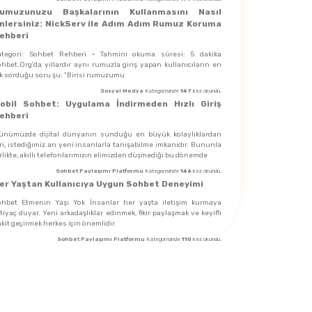
umuzunuzu Başkalarının Kullanmasını Nasıl
nlersiniz: NickServ ile Adım Adım Rumuz Koruma
ehberi
ategori: Sohbet Rehberi · Tahmini okuma süresi: 5 dakika
hbet.Org'da yıllardır aynı rumuzla giriş yapan kullanıcıların en
ık sorduğu soru şu: "Birisi rumuzumu
Sosyal Medya
Kategorisinde
147
kez okundu.
obil Sohbet: Uygulama İndirmeden Hızlı Giriş
ehberi
ünümüzde dijital dünyanın sunduğu en büyük kolaylıklardan
ri, istediğimiz an yeni insanlarla tanışabilme imkanıdır. Bununla
rlikte, akıllı telefonlarımızın elimizden düşmediği bu dönemde
Sohbet Paylaşımı Platformu
Kategorisinde
146
kez okundu.
er Yaştan Kullanıcıya Uygun Sohbet Deneyimi
ohbet Etmenin Yaşı Yok İnsanlar her yaşta iletişim kurmaya
tiyaç duyar. Yeni arkadaşlıklar edinmek, fikir paylaşmak ve keyifli
kit geçirmek herkes için önemlidir.
Sohbet Paylaşımı Platformu
Kategorisinde
110
kez okundu.