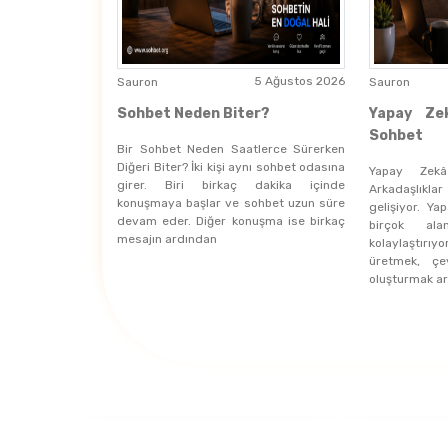
5 Ağustos 2026
Sauron
Sauron
Sohbet Neden Biter?
Yapay Ze
Sohbet
Bir Sohbet Neden Saatlerce Sürerken
Diğeri Biter? İki kişi aynı sohbet odasına
Yapay Zek
girer. Biri birkaç dakika içinde
Arkadaşlıkla
konuşmaya başlar ve sohbet uzun süre
gelişiyor. Y
devam eder. Diğer konuşma ise birkaç
birçok alan
mesajın ardından
kolaylaştırıy
üretmek, çe
oluşturmak ar