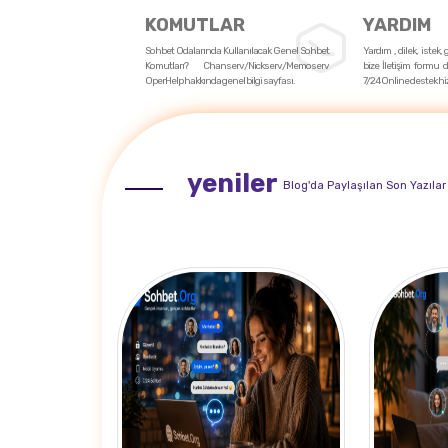
KOMUTLAR
YARDIM
Sohbet Odalarında Kullanılacak Genel Sohbet
Yardım , dilek, istek,
Komutları? Chanserv/Nickserv/Memoserv
bize İletişim formu d
OperHelp hakkında genel bilgi sayfası.
7/24 Online destek hi
yeniler
Blog'da Paylaşılan Son Yazılar