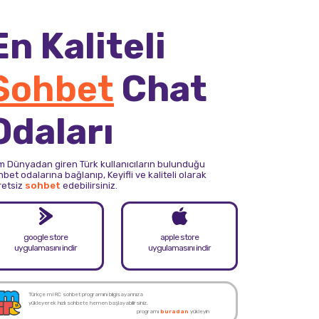
En Kaliteli
Sohbet
Chat
Odaları
m Dünyadan giren Türk kullanıcıların bulunduğu
bet odalarına bağlanıp, Keyifli ve kaliteli olarak
retsiz
sohbet
edebilirsiniz.
google store
apple store
uygulamasını indir
uygulamasını indir
Türkçe mIRC sohbet programını bilgisayarınıza
yükleyerek hızlı sohbete hemen başlayabilirsiniz.
programı
buradan
yükleyin