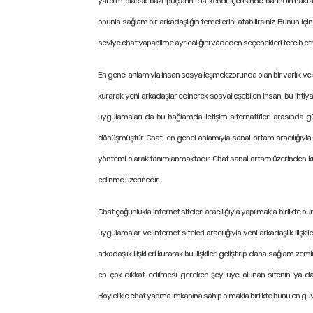
yardım olacak bazı ipuçlarını da kendi içerisinde barındırmaktadır
onunla sağlam bir arkadaşlığın temellerini atabilirsiniz. Bunun iç
seviye chat yapabilme ayrıcalığını vadeden seçenekleri tercih e
En genel anlamıyla insan sosyalleşmek zorunda olan bir varlık ve b
kurarak yeni arkadaşlar edinerek sosyalleşebilen insan, bu ihtiyaç
uygulamaları da bu bağlamda iletişim alternatifleri arasında g
dönüşmüştür. Chat, en genel anlamıyla sanal ortam aracılığıyla in
yöntemi olarak tanımlanmaktadır. Chat sanal ortam üzerinden kuru
edinme üzerinedir.
Chat çoğunlukla internet siteleri aracılığıyla yapılmakla birlikte bu
uygulamalar ve internet siteleri aracılığıyla yeni arkadaşlık iliş
arkadaşlık ilişkileri kurarak bu ilişkileri geliştirip daha sağla
en çok dikkat edilmesi gereken şey üye olunan sitenin ya da
Böylelikle chat yapma imkanına sahip olmakla birlikte bunu en güv