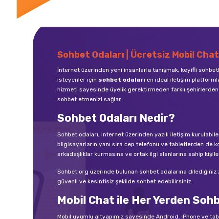
Sohbet Odaları | Ücretsiz Mobil Chat
İnternet üzerinden yeni insanlarla tanışmak, keyifli sohbe
isteyenler için
sohbet odaları
en ideal iletişim platforml
hizmeti sayesinde üyelik gerektirmeden farklı şehirlerden 
sohbet etmenizi sağlar.
Sohbet Odaları Nedir?
Sohbet odaları, internet üzerinden yazılı iletişim kurula
bilgisayarların yanı sıra cep telefonu ve tabletlerden de ko
arkadaşlıklar kurmasına ve ortak ilgi alanlarına sahip kişile
Sohbet.org üzerinde bulunan sohbet odalarına dilediğiniz zam
güvenli ve kesintisiz şekilde sohbet edebilirsiniz.
Mobil Chat ile Her Yerden Soh
Mobil uyumlu altyapımız sayesinde Android, iPhone ve ta