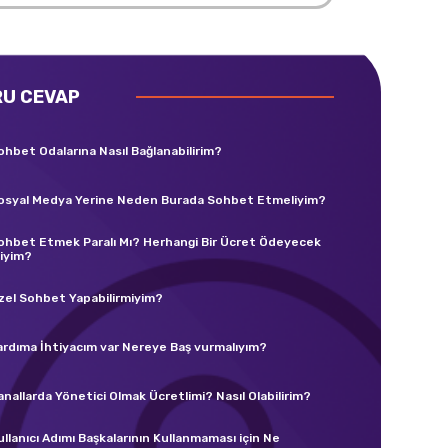
RU CEVAP
ohbet Odalarına Nasıl Bağlanabilirim?
osyal Medya Yerine Neden Burada Sohbet Etmeliyim?
ohbet Etmek Paralı Mı? Herhangi Bir Ücret Ödeyecek
iyim?
zel Sohbet Yapabilirmiyim?
ardıma İhtiyacım var Nereye Baş vurmalıyım?
anallarda Yönetici Olmak Ücretlimi? Nasıl Olabilirim?
ullanıcı Adımı Başkalarının Kullanmaması için Ne