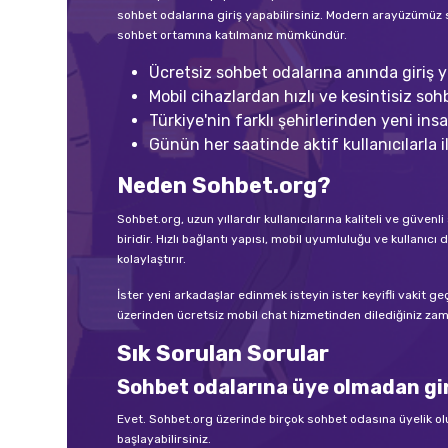
sohbet odalarına giriş yapabilirsiniz. Modern arayüzümüz 
sohbet ortamına katılmanız mümkündür.
Ücretsiz sohbet odalarına anında giriş ya
Mobil cihazlardan hızlı ve kesintisiz sohb
Türkiye'nin farklı şehirlerinden yeni insan
Günün her saatinde aktif kullanıcılarla il
Neden Sohbet.org?
Sohbet.org, uzun yıllardır kullanıcılarına kaliteli ve güve
biridir. Hızlı bağlantı yapısı, mobil uyumluluğu ve kullan
kolaylaştırır.
İster yeni arkadaşlar edinmek isteyin ister keyifli vakit g
üzerinden ücretsiz mobil chat hizmetinden dilediğiniz zama
Sık Sorulan Sorular
Sohbet odalarına üye olmadan gir
Evet. Sohbet.org üzerinde birçok sohbet odasına üyelik o
başlayabilirsiniz.