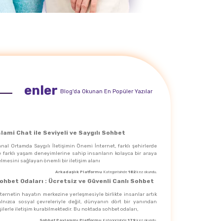
enler
Blog'da Okunan En Popüler Yazılar
slami Chat ile Seviyeli ve Saygılı Sohbet
nal Ortamda Saygılı İletişimin Önemi İnternet, farklı şehirlerde
e farklı yaşam deneyimlerine sahip insanların kolayca bir araya
lmesini sağlayan önemli bir iletişim alanı
Arkadaşlık Platformu
Kategorisinde
182
kez okundu.
ohbet Odaları : Ücretsiz ve Güvenli Canlı Sohbet
ternetin hayatın merkezine yerleşmesiyle birlikte insanlar artık
alnızca sosyal çevreleriyle değil, dünyanın dört bir yanından
şilerle iletişim kurabilmektedir. Bu noktada sohbet odaları,
Sohbet Paylaşımı Platformu
Kategorisinde
179
kez okundu.