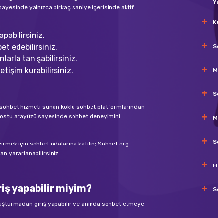
Y
sayesinde yalnızca birkaç saniye içerisinde aktif
K
pabilirsiniz.
et edebilirsiniz.
S
larla tanışabilirsiniz.
etişim kurabilirsiniz.
M
S
nli sohbet hizmeti sunan köklü sohbet platformlarından
ıcı dostu arayüzü sayesinde sohbet deneyimini
M
S
eçirmek için sohbet odalarına katılın; Sohbet.org
n yararlanabilirsiniz.
H
iş yapabilir miyim?
S
luşturmadan giriş yapabilir ve anında sohbet etmeye