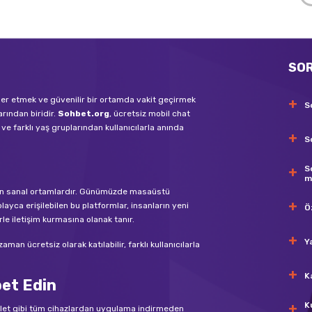
SO
tler etmek ve güvenilir bir ortamda vakit geçirmek
S
arından biridir.
Sohbet.org
, ücretsiz mobil chat
ve farklı yaş gruplarından kullanıcılarla anında
S
S
m
bilen sanal ortamlardır. Günümüzde masaüstü
layca erişilebilen bu platformlar, insanların yeni
Ö
rle iletişim kurmasına olanak tanır.
Y
an ücretsiz olarak katılabilir, farklı kullanıcılarla
K
bet Edin
K
blet gibi tüm cihazlardan uygulama indirmeden