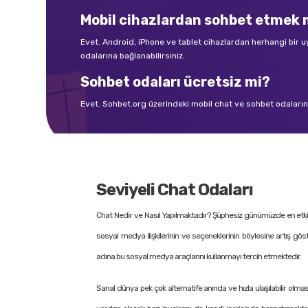
Mobil cihazlardan sohbet etme
Evet. Android, iPhone ve tablet cihazlardan herhangi bir
odalarına bağlanabilirsiniz.
Sohbet odaları ücretsiz mi?
Evet. Sohbet.org üzerindeki mobil chat ve sohbet odalarına 
Seviyeli Chat Odaları
Chat Nedir ve Nasıl Yapılmaktadır? Şüphesiz günümüzde en etkili i
sosyal medya ilişkilerinin ve seçeneklerinin böylesine artış gös
adına bu sosyal medya araçlarını kullanmayı tercih etmektedir.
Sanal dünya pek çok alternatife anında ve hızla ulaşılabilir olmas