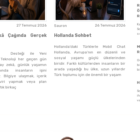
R
Ö
R
K
27 Temmuz 2026
26 Temmuz 2026
Sauron
So
s
kâ Çağında Gerçek
Hollanda Sohbet
Hollanda’daki Türklerle Mobil Chat
M
R
Hollanda, Avrupa’nın en düzenli ve
â Desteği ile Yeni
sosyal yaşamı güçlü ülkelerinden
r Teknoloji her geçen gün
G
biridir. Farklı kültürlerden insanların bir
apay zekâ, günlük yaşamın
bi
arada yaşadığı bu ülke, uzun yıllardır
bi
ında insanların işini
Türk toplumu için de önemli bir yaşam
or. Bilgiye ulaşmak, içerik
viri yapmak veya plan
H
tık birkaç
S
ih
va