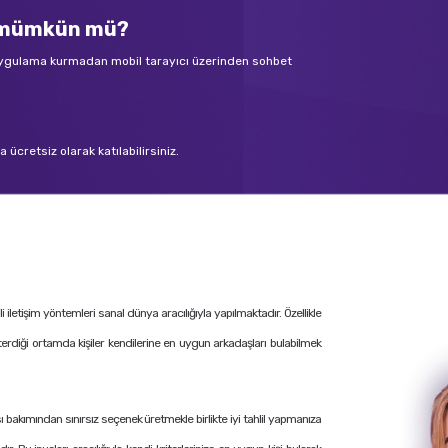
k mümkün mü?
 uygulama kurmadan mobil tarayıcı üzerinden sohbet
ücretsiz olarak katılabilirsiniz.
letişim yöntemleri sanal dünya aracılığıyla yapılmaktadır. Özellikle
terdiği ortamda kişiler kendilerine en uygun arkadaşları bulabilmek
ı bakımından sınırsız seçenek üretmekle birlikte iyi tahlil yapmanıza