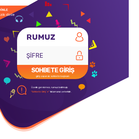
DİNLE
zik dinle
SOHBETE GİRİŞ
giriş yaparak sohbete başlayın
Üyelik gerekmez, rumuz belirleyip
"Sohbete Giriş`e"
tıklamanız yeterlidir.