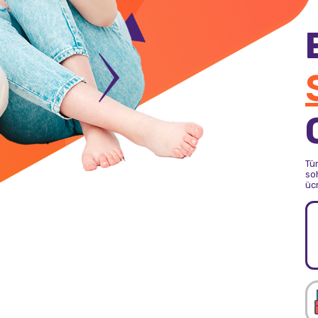
Tü
soh
üc