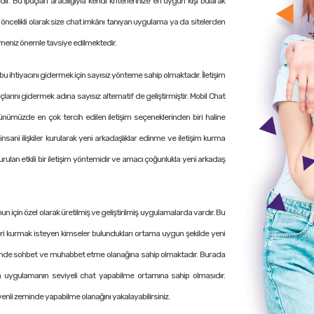
. Bu ipuçları aracılığıyla kendi kriterlerinize en uygun kişi bularak
in öncelikli olarak size chat imkânı tanıyan uygulama ya da sitelerden
tmeniz önemle tavsiye edilmektedir.
u ihtiyacını gidermek için sayısız yönteme sahip olmaktadır. İletişim
larını gidermek adına sayısız alternatif de geliştirmiştir. Mobil Chat
ünümüzde en çok tercih edilen iletişim seçeneklerinden biri haline
sani ilişkiler kurularak yeni arkadaşlıklar edinme ve iletişim kurma
lan etkili bir iletişim yöntemidir ve amacı çoğunlukla yeni arkadaş
nun için özel olarak üretilmiş ve geliştirilmiş uygulamalarda vardır. Bu
kileri kurmak isteyen kimseler bulundukları ortama uygun şekilde yeni
m zeminde sohbet ve muhabbet etme olanağına sahip olmaktadır. Burada
 uygulamanın seviyeli chat yapabilme ortamına sahip olmasıdır.
enli zeminde yapabilme olanağını yakalayabilirsiniz.