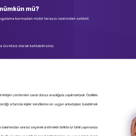
k mümkün mü?
 uygulama kurmadan mobil tarayıcı üzerinden sohbet
ücretsiz olarak katılabilirsiniz.
letişim yöntemleri sanal dünya aracılığıyla yapılmaktadır. Özellikle
terdiği ortamda kişiler kendilerine en uygun arkadaşları bulabilmek
ı bakımından sınırsız seçenek üretmekle birlikte iyi tahlil yapmanıza