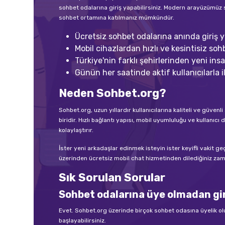
sohbet odalarına giriş yapabilirsiniz. Modern arayüzümüz 
sohbet ortamına katılmanız mümkündür.
Ücretsiz sohbet odalarına anında giriş ya
Mobil cihazlardan hızlı ve kesintisiz sohb
Türkiye'nin farklı şehirlerinden yeni insan
Günün her saatinde aktif kullanıcılarla il
Neden Sohbet.org?
Sohbet.org, uzun yıllardır kullanıcılarına kaliteli ve güve
biridir. Hızlı bağlantı yapısı, mobil uyumluluğu ve kullan
kolaylaştırır.
İster yeni arkadaşlar edinmek isteyin ister keyifli vakit g
üzerinden ücretsiz mobil chat hizmetinden dilediğiniz zama
Sık Sorulan Sorular
Sohbet odalarına üye olmadan gir
Evet. Sohbet.org üzerinde birçok sohbet odasına üyelik o
başlayabilirsiniz.