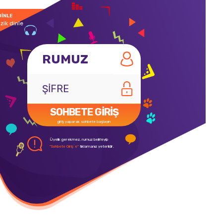
DİNLE
zik dinle
SOHBETE GİRİŞ
giriş yaparak sohbete başlayın
Üyelik gerekmez, rumuz belirleyip
"Sohbete Giriş`e"
tıklamanız yeterlidir.