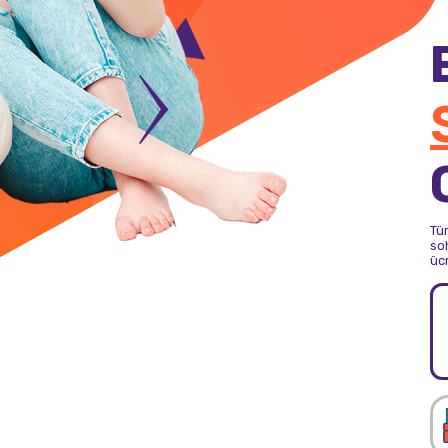
Tü
soh
üc