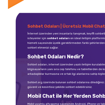
Sohbet Odaları | Ücretsiz Mobil Chat
İnternet üzerinden yeni insanlarla tanışmak, keyifli sohbe
isteyenler için
sohbet odaları
en ideal iletişim platforml
hizmeti sayesinde üyelik gerektirmeden farklı şehirlerden 
sohbet etmenizi sağlar.
Sohbet Odaları Nedir?
Sohbet odaları, internet üzerinden yazılı iletişim kurula
bilgisayarların yanı sıra cep telefonu ve tabletlerden de ko
arkadaşlıklar kurmasına ve ortak ilgi alanlarına sahip kişile
Sohbet.org üzerinde bulunan sohbet odalarına dilediğiniz zam
güvenli ve kesintisiz şekilde sohbet edebilirsiniz.
Mobil Chat ile Her Yerden Soh
Mobil uyumlu altyapımız sayesinde Android, iPhone ve ta