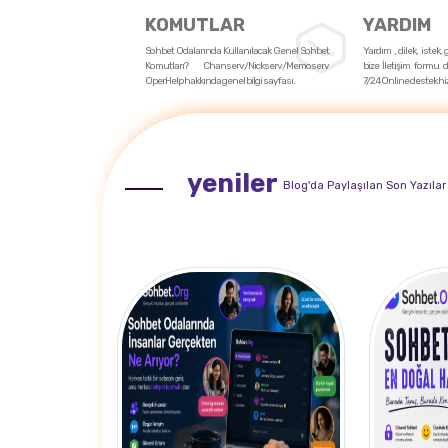
KOMUTLAR
YARDIM
Sohbet Odalarında Kullanılacak Genel Sohbet
Yardım , dilek, istek,
Komutları? Chanserv/Nickserv/Memoserv
bize İletişim formu d
OperHelp hakkında genel bilgi sayfası.
7/24 Online destek hi
yeniler
Blog'da Paylaşılan Son Yazılar