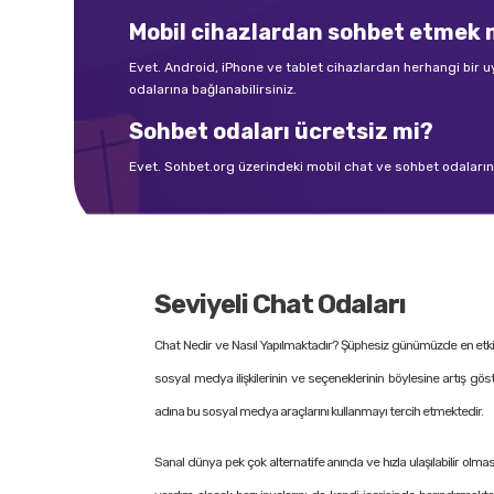
Mobil cihazlardan sohbet etme
Evet. Android, iPhone ve tablet cihazlardan herhangi bir
odalarına bağlanabilirsiniz.
Sohbet odaları ücretsiz mi?
Evet. Sohbet.org üzerindeki mobil chat ve sohbet odalarına 
Seviyeli Chat Odaları
Chat Nedir ve Nasıl Yapılmaktadır? Şüphesiz günümüzde en etkili i
sosyal medya ilişkilerinin ve seçeneklerinin böylesine artış gös
adına bu sosyal medya araçlarını kullanmayı tercih etmektedir.
Sanal dünya pek çok alternatife anında ve hızla ulaşılabilir olmas