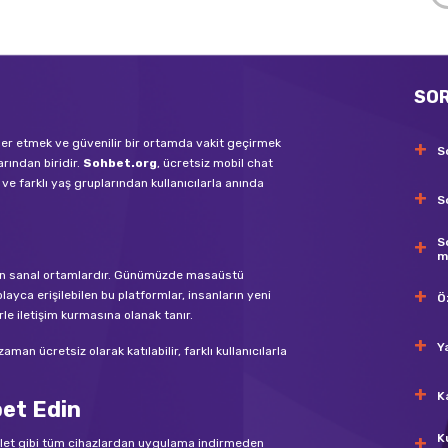
SO
tler etmek ve güvenilir bir ortamda vakit geçirmek
S
arından biridir.
Sohbet.org
, ücretsiz mobil chat
ve farklı yaş gruplarından kullanıcılarla anında
S
S
m
bilen sanal ortamlardır. Günümüzde masaüstü
layca erişilebilen bu platformlar, insanların yeni
Ö
rle iletişim kurmasına olanak tanır.
Y
an ücretsiz olarak katılabilir, farklı kullanıcılarla
K
bet Edin
K
blet gibi tüm cihazlardan uygulama indirmeden