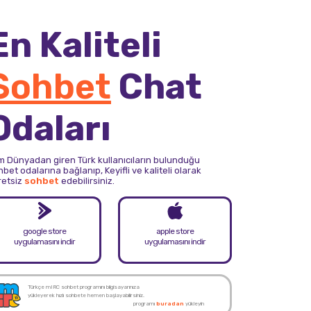
En Kaliteli
Sohbet
Chat
Odaları
m Dünyadan giren Türk kullanıcıların bulunduğu
bet odalarına bağlanıp, Keyifli ve kaliteli olarak
retsiz
sohbet
edebilirsiniz.
google store
apple store
uygulamasını indir
uygulamasını indir
Türkçe mIRC sohbet programını bilgisayarınıza
yükleyerek hızlı sohbete hemen başlayabilirsiniz.
programı
buradan
yükleyin