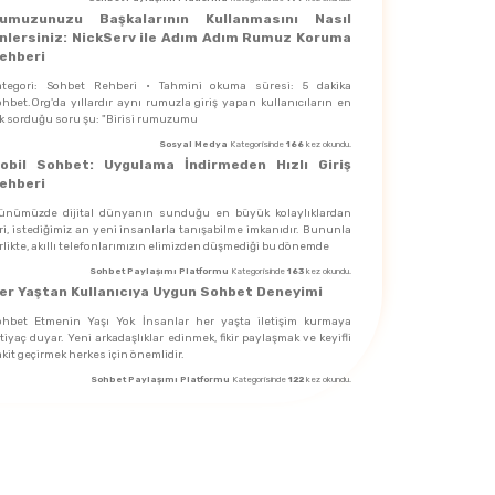
umuzunuzu Başkalarının Kullanmasını Nasıl
nlersiniz: NickServ ile Adım Adım Rumuz Koruma
ehberi
ategori: Sohbet Rehberi · Tahmini okuma süresi: 5 dakika
hbet.Org'da yıllardır aynı rumuzla giriş yapan kullanıcıların en
ık sorduğu soru şu: "Birisi rumuzumu
Sosyal Medya
Kategorisinde
166
kez okundu.
obil Sohbet: Uygulama İndirmeden Hızlı Giriş
ehberi
ünümüzde dijital dünyanın sunduğu en büyük kolaylıklardan
ri, istediğimiz an yeni insanlarla tanışabilme imkanıdır. Bununla
rlikte, akıllı telefonlarımızın elimizden düşmediği bu dönemde
Sohbet Paylaşımı Platformu
Kategorisinde
163
kez okundu.
er Yaştan Kullanıcıya Uygun Sohbet Deneyimi
ohbet Etmenin Yaşı Yok İnsanlar her yaşta iletişim kurmaya
tiyaç duyar. Yeni arkadaşlıklar edinmek, fikir paylaşmak ve keyifli
kit geçirmek herkes için önemlidir.
Sohbet Paylaşımı Platformu
Kategorisinde
122
kez okundu.