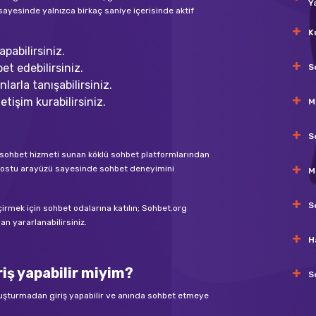
Y
sayesinde yalnızca birkaç saniye içerisinde aktif
K
pabilirsiniz.
et edebilirsiniz.
S
larla tanışabilirsiniz.
etişim kurabilirsiniz.
M
S
nli sohbet hizmeti sunan köklü sohbet platformlarından
ıcı dostu arayüzü sayesinde sohbet deneyimini
M
S
eçirmek için sohbet odalarına katılın; Sohbet.org
n yararlanabilirsiniz.
H
iş yapabilir miyim?
S
luşturmadan giriş yapabilir ve anında sohbet etmeye