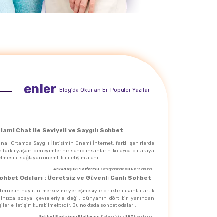
enler
Blog'da Okunan En Popüler Yazılar
slami Chat ile Seviyeli ve Saygılı Sohbet
nal Ortamda Saygılı İletişimin Önemi İnternet, farklı şehirlerde
e farklı yaşam deneyimlerine sahip insanların kolayca bir araya
lmesini sağlayan önemli bir iletişim alanı
Arkadaşlık Platformu
Kategorisinde
206
kez okundu.
ohbet Odaları : Ücretsiz ve Güvenli Canlı Sohbet
ternetin hayatın merkezine yerleşmesiyle birlikte insanlar artık
alnızca sosyal çevreleriyle değil, dünyanın dört bir yanından
şilerle iletişim kurabilmektedir. Bu noktada sohbet odaları,
Sohbet Paylaşımı Platformu
Kategorisinde
197
kez okundu.