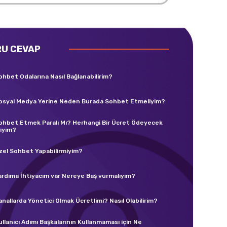
RU CEVAP
ohbet Odalarına Nasıl Bağlanabilirim?
osyal Medya Yerine Neden Burada Sohbet Etmeliyim?
ohbet Etmek Paralı Mı? Herhangi Bir Ücret Ödeyecek
iyim?
zel Sohbet Yapabilirmiyim?
ardıma İhtiyacım var Nereye Baş vurmalıyım?
anallarda Yönetici Olmak Ücretlimi? Nasıl Olabilirim?
ullanıcı Adımı Başkalarının Kullanmaması için Ne