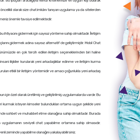
. Bu ipuçları aracılığıyla kendi kriterlerinize en uygun kişi bularak
in öncelikli olarak size chat imkânı tanıyan uygulama ya da sitelerden
tmeniz önemle tavsiye edilmektedir.
u ihtiyacını gidermek için sayısız yönteme sahip olmaktadır. İletişim
larını gidermek adına sayısız alternatif de geliştirmiştir. Mobil Chat
ünümüzde en çok tercih edilen iletişim seçeneklerinden biri haline
sani ilişkiler kurularak yeni arkadaşlıklar edinme ve iletişim kurma
lan etkili bir iletişim yöntemidir ve amacı çoğunlukla yeni arkadaş
nun için özel olarak üretilmiş ve geliştirilmiş uygulamalarda vardır. Bu
kileri kurmak isteyen kimseler bulundukları ortama uygun şekilde yeni
m zeminde sohbet ve muhabbet etme olanağına sahip olmaktadır. Burada
 uygulamanın seviyeli chat yapabilme ortamına sahip olmasıdır.
enli zeminde yapabilme olanağını yakalayabilirsiniz.