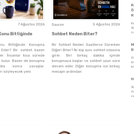
R
Ö
R
K
7 Ağustos 2026
5 Ağustos 2026
Sauron
So
s
onu Bittiğinde
Sohbet Neden Biter?
nu Bittiğinde Konuşma
Bir Sohbet Neden Saatlerce Sürerken
M
R
 Eder? Bir sohbet bazen
Diğeri Biter? İki kişi aynı sohbet odasına
rler. İnsanlar kısa sürede
girer. Biri birkaç dakika içinde
G
u bulur. Bazen de konuşma
konuşmaya başlar ve sohbet uzun süre
bi
ika sonra yavaşlar.
devam eder. Diğer konuşma ise birkaç
bi
iri söyleyecek yeni
mesajın ardından
H
S
ih
va