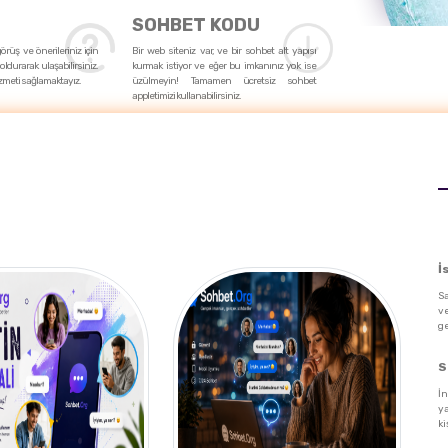
SOHBET KODU
 görüş ve önerileriniz için
Bir web siteniz var, ve bir sohbet alt yapısı
oldurarak ulaşabilirsiniz.
kurmak istiyor ve eğer bu imkanınız yok ise
zmeti sağlamaktayız.
üzülmeyin! Tamamen ücretsiz sohbet
appletimizi kullanabilirsiniz.
İ
Sa
v
ge
S
İn
y
ki