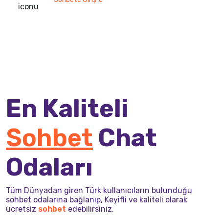
En Kaliteli
Sohbet
Chat
Odaları
Tüm Dünyadan giren Türk kullanıcıların bulunduğu
sohbet odalarına bağlanıp, Keyifli ve kaliteli olarak
ücretsiz
sohbet
edebilirsiniz.