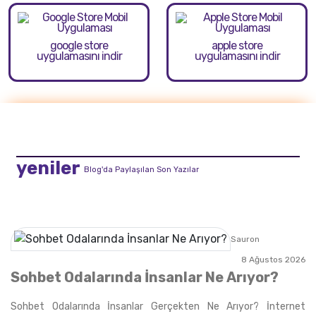
google store
apple store
uygulamasını indir
uygulamasını indir
yeniler
Blog'da Paylaşılan Son Yazılar
Sauron
8 Ağustos 2026
Sohbet Odalarında İnsanlar Ne Arıyor?
Sohbet Odalarında İnsanlar Gerçekten Ne Arıyor? İnternet