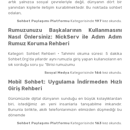
artık yalnızca sosyal çevreleriyle değil, dünyanın dört bir
yanından kişilerle iletişim kurabilmektedir. Bu noktada sohbet
odaları,
Sohbet Paylaşımı Platformu
Kategorisinde
197
kez okundu.
Rumuzunuzu Başkalarının Kullanmasını
Nasıl Önlersiniz: NickServ ile Adım Adım
Rumuz Koruma Rehberi
Kategori: Sohbet Rehberi · Tahmini okuma süresi: 5 dakika
Sohbet.Org'da yıllardır aynı rumuzla giriş yapan kullanıcıların en
sık sorduğu soru şu: "Birisi rumuzumu
Sosyal Medya
Kategorisinde
166
kez okundu.
Mobil Sohbet: Uygulama İndirmeden Hızlı
Giriş Rehberi
Günümüzde dijital dünyanın sunduğu en büyük kolaylıklardan
biri, istediğimiz an yeni insanlarla tanışabilme imkanıdır.
Bununla birlikte, akıllı telefonlarımızın elimizden düşmediği bu
dönemde
Sohbet Paylaşımı Platformu
Kategorisinde
163
kez okundu.