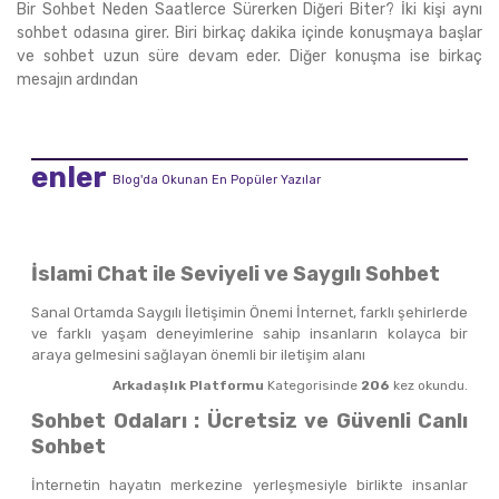
Bir Sohbet Neden Saatlerce Sürerken Diğeri Biter? İki kişi aynı
sohbet odasına girer. Biri birkaç dakika içinde konuşmaya başlar
ve sohbet uzun süre devam eder. Diğer konuşma ise birkaç
mesajın ardından
enler
Blog'da Okunan En Popüler Yazılar
İslami Chat ile Seviyeli ve Saygılı Sohbet
Sanal Ortamda Saygılı İletişimin Önemi İnternet, farklı şehirlerde
ve farklı yaşam deneyimlerine sahip insanların kolayca bir
araya gelmesini sağlayan önemli bir iletişim alanı
Arkadaşlık Platformu
Kategorisinde
206
kez okundu.
Sohbet Odaları : Ücretsiz ve Güvenli Canlı
Sohbet
İnternetin hayatın merkezine yerleşmesiyle birlikte insanlar