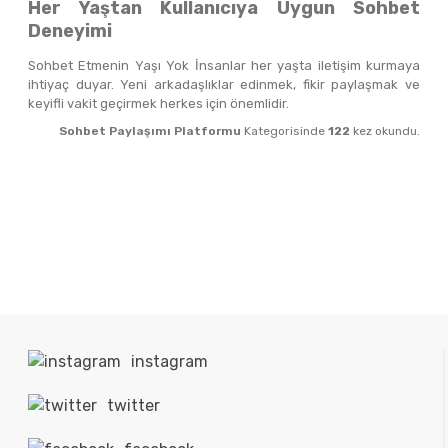
Her Yaştan Kullanıcıya Uygun Sohbet
Deneyimi
Sohbet Etmenin Yaşı Yok İnsanlar her yaşta iletişim kurmaya
ihtiyaç duyar. Yeni arkadaşlıklar edinmek, fikir paylaşmak ve
keyifli vakit geçirmek herkes için önemlidir.
Sohbet Paylaşımı Platformu
Kategorisinde
122
kez okundu.
instagram
twitter