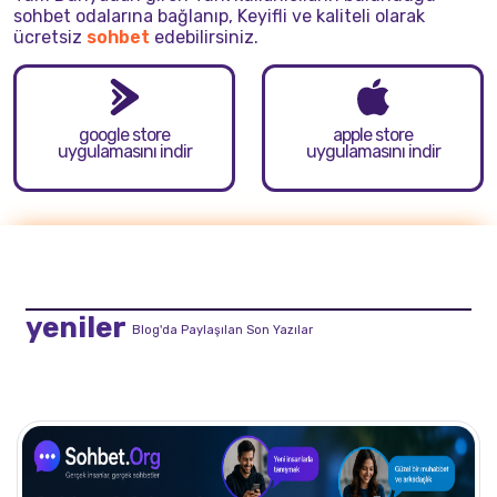
sohbet odalarına bağlanıp, Keyifli ve kaliteli olarak
ücretsiz
sohbet
edebilirsiniz.
google store
apple store
uygulamasını indir
uygulamasını indir
yeniler
Blog'da Paylaşılan Son Yazılar