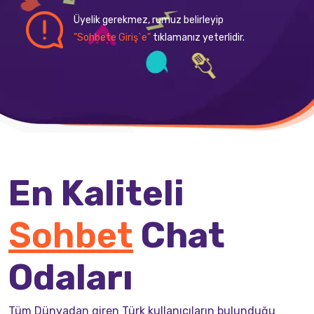
Üyelik gerekmez, rumuz belirleyip
"Sohbete Giriş`e"
tıklamanız yeterlidir.
En Kaliteli
Sohbet
Chat
Odaları
Tüm Dünyadan giren Türk kullanıcıların bulunduğu