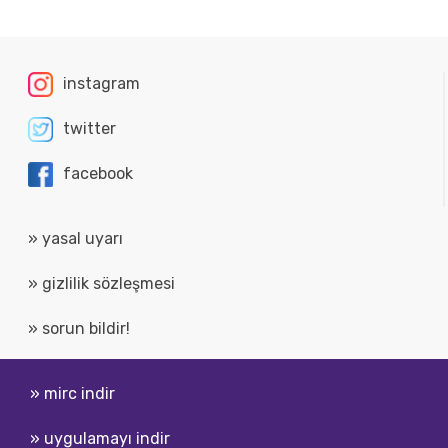
instagram
twitter
facebook
» yasal uyarı
» gizlilik sözleşmesi
» sorun bildir!
» mirc indir
» uygulamayı indir