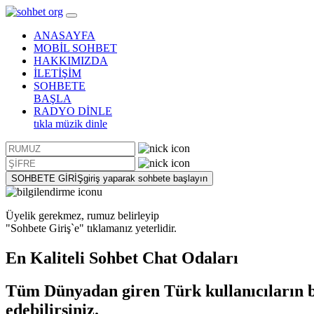
ANASAYFA
MOBİL SOHBET
HAKKIMIZDA
İLETİŞİM
SOHBETE
BAŞLA
RADYO DİNLE
tıkla müzik dinle
SOHBETE GİRİŞ
giriş yaparak sohbete başlayın
Üyelik gerekmez, rumuz belirleyip
"Sohbete Giriş`e"
tıklamanız yeterlidir.
En Kaliteli
Sohbet
Chat Odaları
Tüm Dünyadan giren Türk kullanıcıların bu
edebilirsiniz.