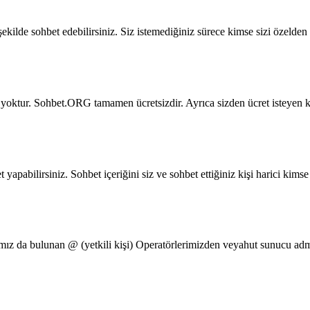
kilde sohbet edebilirsiniz. Siz istemediğiniz sürece kimse sizi özelden 
oktur. Sohbet.ORG tamamen ücretsizdir. Ayrıca sizden ücret isteyen kişi
t yapabilirsiniz. Sohbet içeriğini siz ve sohbet ettiğiniz kişi harici k
z da bulunan @ (yetkili kişi) Operatörlerimizden veyahut sunucu admin