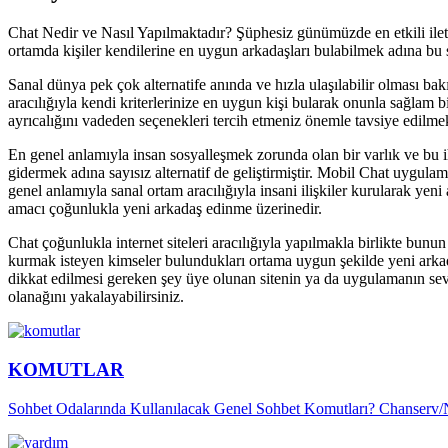
Chat Nedir ve Nasıl Yapılmaktadır? Şüphesiz günümüzde en etkili iletiş
ortamda kişiler kendilerine en uygun arkadaşları bulabilmek adına bu 
Sanal dünya pek çok alternatife anında ve hızla ulaşılabilir olması bak
aracılığıyla kendi kriterlerinize en uygun kişi bularak onunla sağlam b
ayrıcalığını vadeden seçenekleri tercih etmeniz önemle tavsiye edilmek
En genel anlamıyla insan sosyalleşmek zorunda olan bir varlık ve bu ih
gidermek adına sayısız alternatif de geliştirmiştir. Mobil Chat uygulam
genel anlamıyla sanal ortam aracılığıyla insani ilişkiler kurularak yen
amacı çoğunlukla yeni arkadaş edinme üzerinedir.
Chat çoğunlukla internet siteleri aracılığıyla yapılmakla birlikte bunun 
kurmak isteyen kimseler bulundukları ortama uygun şekilde yeni arkada
dikkat edilmesi gereken şey üye olunan sitenin ya da uygulamanın sev
olanağını yakalayabilirsiniz.
KOMUTLAR
Sohbet Odalarında Kullanılacak Genel Sohbet Komutları? Chanserv/