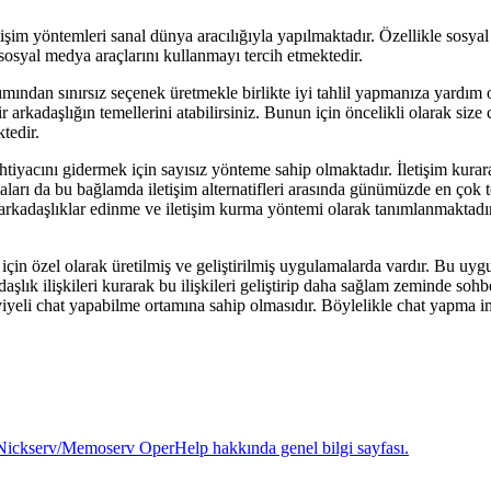
im yöntemleri sanal dünya aracılığıyla yapılmaktadır. Özellikle sosyal m
sosyal medya araçlarını kullanmayı tercih etmektedir.
ımından sınırsız seçenek üretmekle birlikte iyi tahlil yapmanıza yardım o
ir arkadaşlığın temellerini atabilirsiniz. Bunun için öncelikli olarak si
tedir.
tiyacını gidermek için sayısız yönteme sahip olmaktadır. İletişim kurara
aları da bu bağlamda iletişim alternatifleri arasında günümüzde en çok t
i arkadaşlıklar edinme ve iletişim kurma yöntemi olarak tanımlanmaktadır
için özel olarak üretilmiş ve geliştirilmiş uygulamalarda vardır. Bu uygula
şlık ilişkileri kurarak bu ilişkileri geliştirip daha sağlam zeminde s
iyeli chat yapabilme ortamına sahip olmasıdır. Böylelikle chat yapma 
Nickserv/Memoserv OperHelp hakkında genel bilgi sayfası.