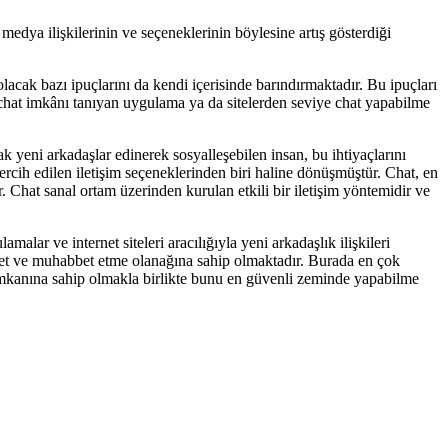
edya ilişkilerinin ve seçeneklerinin böylesine artış gösterdiği
lacak bazı ipuçlarını da kendi içerisinde barındırmaktadır. Bu ipuçları
ze chat imkânı tanıyan uygulama ya da sitelerden seviye chat yapabilme
k yeni arkadaşlar edinerek sosyalleşebilen insan, bu ihtiyaçlarını
ercih edilen iletişim seçeneklerinden biri haline dönüşmüştür. Chat, en
. Chat sanal ortam üzerinden kurulan etkili bir iletişim yöntemidir ve
malar ve internet siteleri aracılığıyla yeni arkadaşlık ilişkileri
ohbet ve muhabbet etme olanağına sahip olmaktadır. Burada en çok
imkanına sahip olmakla birlikte bunu en güvenli zeminde yapabilme