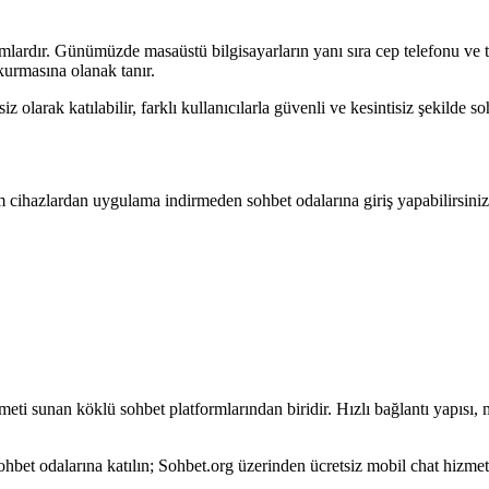
tamlardır. Günümüzde masaüstü bilgisayarların yanı sıra cep telefonu ve t
 kurmasına olanak tanır.
olarak katılabilir, farklı kullanıcılarla güvenli ve kesintisiz şekilde soh
 cihazlardan uygulama indirmeden sohbet odalarına giriş yapabilirsini
hizmeti sunan köklü sohbet platformlarından biridir. Hızlı bağlantı yapıs
 sohbet odalarına katılın; Sohbet.org üzerinden ücretsiz mobil chat hizme