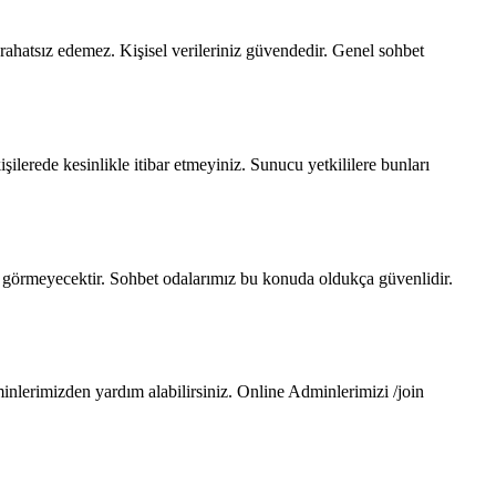
rahatsız edemez. Kişisel verileriniz güvendedir. Genel sohbet
lerede kesinlikle itibar etmeyiniz. Sunucu yetkililere bunları
imse görmeyecektir. Sohbet odalarımız bu konuda oldukça güvenlidir.
lerimizden yardım alabilirsiniz. Online Adminlerimizi /join