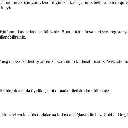
 bulunmak için görevlendirdiğimiz arkadaşlarımız belli kriterlere göre
ekteyiz
in bunu kayıt altına alabilirsiniz. Bunun için "/msg nickserv register şi
anabilirsiniz.
/msg nickserv identify şifreniz" komutunu kullanabilirsiniz. Web sitemiz
r, birçok alanda üyelik işlemi olmadan iletişim kurabilirsiniz.
rinizi girerek sohbet odalarına kolayca bağlanabilirsiniz. Sohbet.Org, M