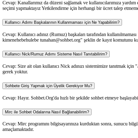
Cevap: Kanallarımız da düzeni sağlamak ve kullanıcılarımıza yardım da
seçimi yapmaktayız Yetkilendirme için herhangi bir ücret talep etmem
Kullanıcı Adımı Başkalarının Kullanmaması için Ne Yapabilirim?
Cevap: Kullanıcı adınız (Rumuz) başkaları tarafından kullanılmaması iç
kimenehebehulebe tunahan@sohbet.org" şeklin de kayıt komutunu kull
Kullanıcı Nick/Rumuz Adımı Sisteme Nasıl Tanıtabilirim?
Cevap: Size ait olan kullanıcı Nick adınızı sistemimize tanıtmak için "
gerek yoktur.
Sohbete Giriş Yapmak için Üyelik Gerekiyor Mu?
Cevap: Hayır. Sohbet.Org'da hızlı bir şekilde sohbet etmeye başlayabili
Mirc ile Sohbet Odalarına Nasıl Bağlanabilirim?
Cevap: Mirc programını bilgisayarınıza kurduktan sonra, sunucu bilgile
amaçlamaktadır.