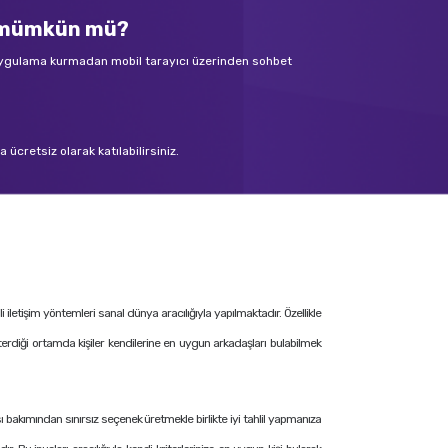
k mümkün mü?
 uygulama kurmadan mobil tarayıcı üzerinden sohbet
ücretsiz olarak katılabilirsiniz.
letişim yöntemleri sanal dünya aracılığıyla yapılmaktadır. Özellikle
terdiği ortamda kişiler kendilerine en uygun arkadaşları bulabilmek
ı bakımından sınırsız seçenek üretmekle birlikte iyi tahlil yapmanıza