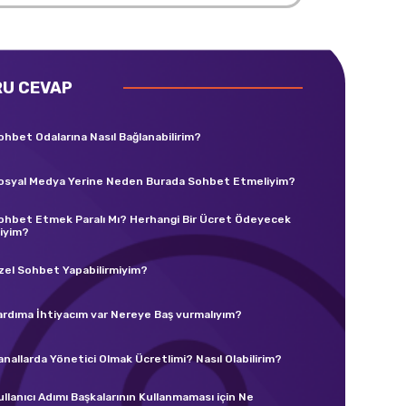
RU CEVAP
ohbet Odalarına Nasıl Bağlanabilirim?
osyal Medya Yerine Neden Burada Sohbet Etmeliyim?
ohbet Etmek Paralı Mı? Herhangi Bir Ücret Ödeyecek
iyim?
zel Sohbet Yapabilirmiyim?
ardıma İhtiyacım var Nereye Baş vurmalıyım?
anallarda Yönetici Olmak Ücretlimi? Nasıl Olabilirim?
ullanıcı Adımı Başkalarının Kullanmaması için Ne