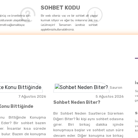
SOHBET KODU
 görüş ve önerileriniz için
Bir web siteniz var, ve bir sohbet alt yapısı
oldurarak ulaşabilirsiniz.
kurmak istiyor ve eğer bu imkanınız yok ise
zmeti sağlamaktayız.
üzülmeyin! Tamamen ücretsiz sohbet
appletimizi kullanabilirsiniz.
İ
Sauron
Sa
v
7 Ağustos 2026
5 Ağustos 2026
ge
Sohbet Neden Biter?
onu Bittiğinde
S
Bir Sohbet Neden Saatlerce Sürerken
nu Bittiğinde Konuşma
Diğeri Biter? İki kişi aynı sohbet odasına
İn
 Eder? Bir sohbet bazen
girer. Biri birkaç dakika içinde
y
rler. İnsanlar kısa sürede
konuşmaya başlar ve sohbet uzun süre
ki
u bulur. Bazen de konuşma
devam eder. Diğer konuşma ise birkaç