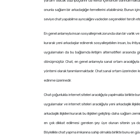
yardım olacak bazı ipuçlarını da kendi içerisinde barındırmaktadır
onunla sağlam bir arkadaşlığın temellerini atabilirsiniz. Bunun iç
seviye chat yapabilme ayrıcalığını vadeden seçenekleri tercih e
En genel anlamıyla insan sosyalleşmek zorunda olan bir varlık ve b
kurarak yeni arkadaşlar edinerek sosyalleşebilen insan, bu ihtiyaç
uygulamaları da bu bağlamda iletişim alternatifleri arasında g
dönüşmüştür. Chat, en genel anlamıyla sanal ortam aracılığıyla in
yöntemi olarak tanımlanmaktadır. Chat sanal ortam üzerinden kuru
edinme üzerinedir.
Chat çoğunlukla internet siteleri aracılığıyla yapılmakla birlikte bu
uygulamalar ve internet siteleri aracılığıyla yeni arkadaşlık iliş
arkadaşlık ilişkileri kurarak bu ilişkileri geliştirip daha sağla
en çok dikkat edilmesi gereken şey üye olunan sitenin ya da
Böylelikle chat yapma imkanına sahip olmakla birlikte bunu en güv