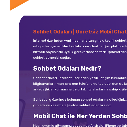
Sohbet Odaları | Ücretsiz Mobil Chat
İnternet üzerinden yeni insanlarla tanışmak, keyifli sohbe
isteyenler için
sohbet odaları
en ideal iletişim platforml
hizmeti sayesinde üyelik gerektirmeden farklı şehirlerden 
sohbet etmenizi sağlar.
Sohbet Odaları Nedir?
Sohbet odaları, internet üzerinden yazılı iletişim kurula
bilgisayarların yanı sıra cep telefonu ve tabletlerden de ko
arkadaşlıklar kurmasına ve ortak ilgi alanlarına sahip kişile
Sohbet.org üzerinde bulunan sohbet odalarına dilediğiniz zam
güvenli ve kesintisiz şekilde sohbet edebilirsiniz.
Mobil Chat ile Her Yerden Soh
Mobil uyumlu altyapımız sayesinde Android, iPhone ve ta