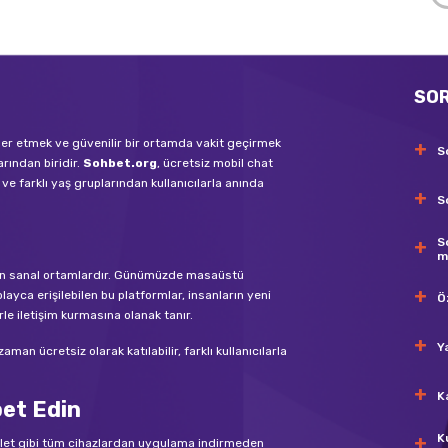
SO
tler etmek ve güvenilir bir ortamda vakit geçirmek
S
arından biridir.
Sohbet.org
, ücretsiz mobil chat
ve farklı yaş gruplarından kullanıcılarla anında
S
S
m
bilen sanal ortamlardır. Günümüzde masaüstü
layca erişilebilen bu platformlar, insanların yeni
Ö
rle iletişim kurmasına olanak tanır.
Y
an ücretsiz olarak katılabilir, farklı kullanıcılarla
K
bet Edin
K
blet gibi tüm cihazlardan uygulama indirmeden