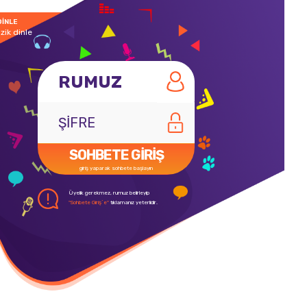
DİNLE
zik dinle
SOHBETE GİRİŞ
giriş yaparak sohbete başlayın
Üyelik gerekmez, rumuz belirleyip
"Sohbete Giriş`e"
tıklamanız yeterlidir.