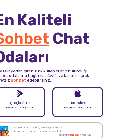
En Kaliteli
Sohbet
Chat
Odaları
m Dünyadan giren Türk kullanıcıların bulunduğu
bet odalarına bağlanıp, Keyifli ve kaliteli olarak
retsiz
sohbet
edebilirsiniz.
google store
apple store
uygulamasını indir
uygulamasını indir
Türkçe mIRC sohbet programını bilgisayarınıza
yükleyerek hızlı sohbete hemen başlayabilirsiniz.
programı
buradan
yükleyin