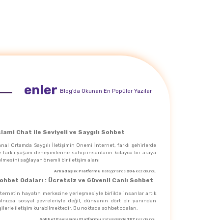
enler
Blog'da Okunan En Popüler Yazılar
slami Chat ile Seviyeli ve Saygılı Sohbet
nal Ortamda Saygılı İletişimin Önemi İnternet, farklı şehirlerde
e farklı yaşam deneyimlerine sahip insanların kolayca bir araya
lmesini sağlayan önemli bir iletişim alanı
Arkadaşlık Platformu
Kategorisinde
206
kez okundu.
ohbet Odaları : Ücretsiz ve Güvenli Canlı Sohbet
ternetin hayatın merkezine yerleşmesiyle birlikte insanlar artık
alnızca sosyal çevreleriyle değil, dünyanın dört bir yanından
şilerle iletişim kurabilmektedir. Bu noktada sohbet odaları,
Sohbet Paylaşımı Platformu
Kategorisinde
197
kez okundu.