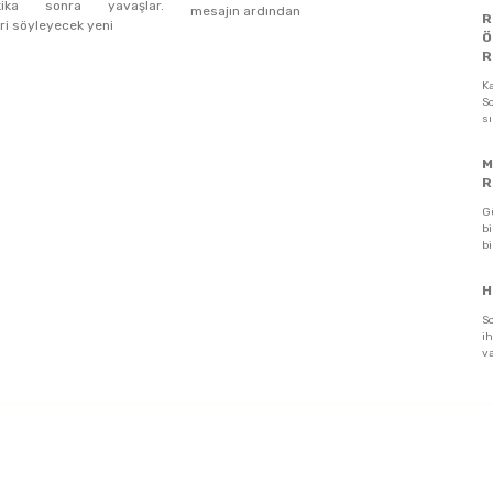
ika sonra yavaşlar.
mesajın ardından
R
iri söyleyecek yeni
Ö
R
K
So
s
M
R
G
bi
bi
H
S
ih
va