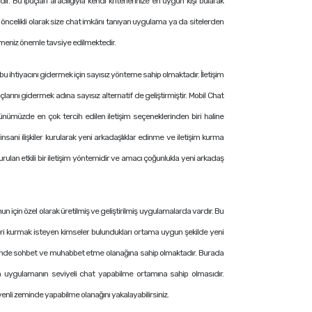
. Bu ipuçları aracılığıyla kendi kriterlerinize en uygun kişi bularak
in öncelikli olarak size chat imkânı tanıyan uygulama ya da sitelerden
tmeniz önemle tavsiye edilmektedir.
u ihtiyacını gidermek için sayısız yönteme sahip olmaktadır. İletişim
larını gidermek adına sayısız alternatif de geliştirmiştir. Mobil Chat
ünümüzde en çok tercih edilen iletişim seçeneklerinden biri haline
sani ilişkiler kurularak yeni arkadaşlıklar edinme ve iletişim kurma
lan etkili bir iletişim yöntemidir ve amacı çoğunlukla yeni arkadaş
nun için özel olarak üretilmiş ve geliştirilmiş uygulamalarda vardır. Bu
kileri kurmak isteyen kimseler bulundukları ortama uygun şekilde yeni
m zeminde sohbet ve muhabbet etme olanağına sahip olmaktadır. Burada
 uygulamanın seviyeli chat yapabilme ortamına sahip olmasıdır.
enli zeminde yapabilme olanağını yakalayabilirsiniz.