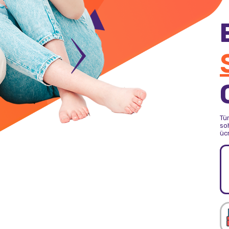
Tü
soh
üc