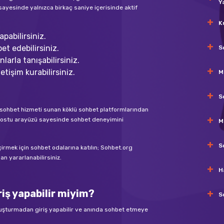
Y
sayesinde yalnızca birkaç saniye içerisinde aktif
K
pabilirsiniz.
et edebilirsiniz.
S
larla tanışabilirsiniz.
etişim kurabilirsiniz.
M
S
nli sohbet hizmeti sunan köklü sohbet platformlarından
ıcı dostu arayüzü sayesinde sohbet deneyimini
M
S
eçirmek için sohbet odalarına katılın; Sohbet.org
n yararlanabilirsiniz.
H
iş yapabilir miyim?
S
luşturmadan giriş yapabilir ve anında sohbet etmeye