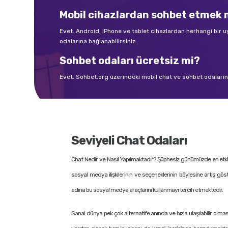
Mobil cihazlardan sohbet etme
Evet. Android, iPhone ve tablet cihazlardan herhangi bir
odalarına bağlanabilirsiniz.
Sohbet odaları ücretsiz mi?
Evet. Sohbet.org üzerindeki mobil chat ve sohbet odalarına 
Seviyeli Chat Odaları
Chat Nedir ve Nasıl Yapılmaktadır? Şüphesiz günümüzde en etkili i
sosyal medya ilişkilerinin ve seçeneklerinin böylesine artış gös
adına bu sosyal medya araçlarını kullanmayı tercih etmektedir.
Sanal dünya pek çok alternatife anında ve hızla ulaşılabilir olmas