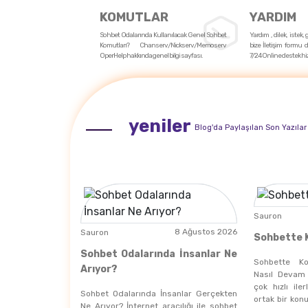
KOMUTLAR
YARDIM
Sohbet Odalarında Kullanılacak Genel Sohbet
Yardım , dilek, istek,
Komutları? Chanserv/Nickserv/Memoserv
bize İletişim formu d
OperHelp hakkında genel bilgi sayfası.
7/24 Online destek hi
yeniler
Blog'da Paylaşılan Son Yazılar
Sauron
8 Ağustos 2026
Sauron
Sohbette K
Sohbet Odalarında İnsanlar Ne
Sohbette Ko
Arıyor?
Nasıl Devam
çok hızlı ile
Sohbet Odalarında İnsanlar Gerçekten
ortak bir kon
Ne Arıyor? İnternet aracılığı ile sohbet