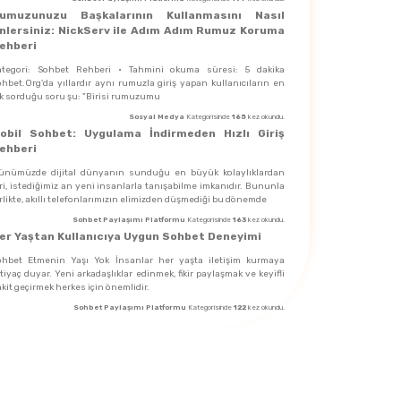
umuzunuzu Başkalarının Kullanmasını Nasıl
nlersiniz: NickServ ile Adım Adım Rumuz Koruma
ehberi
ategori: Sohbet Rehberi · Tahmini okuma süresi: 5 dakika
hbet.Org'da yıllardır aynı rumuzla giriş yapan kullanıcıların en
ık sorduğu soru şu: "Birisi rumuzumu
Sosyal Medya
Kategorisinde
165
kez okundu.
obil Sohbet: Uygulama İndirmeden Hızlı Giriş
ehberi
ünümüzde dijital dünyanın sunduğu en büyük kolaylıklardan
ri, istediğimiz an yeni insanlarla tanışabilme imkanıdır. Bununla
rlikte, akıllı telefonlarımızın elimizden düşmediği bu dönemde
Sohbet Paylaşımı Platformu
Kategorisinde
163
kez okundu.
er Yaştan Kullanıcıya Uygun Sohbet Deneyimi
ohbet Etmenin Yaşı Yok İnsanlar her yaşta iletişim kurmaya
tiyaç duyar. Yeni arkadaşlıklar edinmek, fikir paylaşmak ve keyifli
kit geçirmek herkes için önemlidir.
Sohbet Paylaşımı Platformu
Kategorisinde
122
kez okundu.