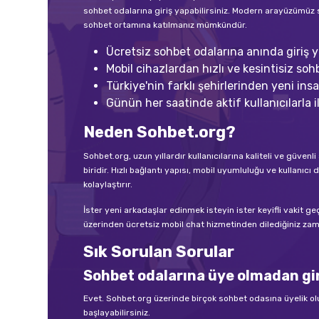
sohbet odalarına giriş yapabilirsiniz. Modern arayüzümüz 
sohbet ortamına katılmanız mümkündür.
Ücretsiz sohbet odalarına anında giriş ya
Mobil cihazlardan hızlı ve kesintisiz sohb
Türkiye'nin farklı şehirlerinden yeni insan
Günün her saatinde aktif kullanıcılarla il
Neden Sohbet.org?
Sohbet.org, uzun yıllardır kullanıcılarına kaliteli ve güve
biridir. Hızlı bağlantı yapısı, mobil uyumluluğu ve kullan
kolaylaştırır.
İster yeni arkadaşlar edinmek isteyin ister keyifli vakit g
üzerinden ücretsiz mobil chat hizmetinden dilediğiniz zama
Sık Sorulan Sorular
Sohbet odalarına üye olmadan gir
Evet. Sohbet.org üzerinde birçok sohbet odasına üyelik o
başlayabilirsiniz.