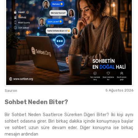
5 Ağustos 2026
Sauron
Sohbet Neden Biter?
Bir Sohbet Neden Saatlerce Sürerken Diğeri Biter? İki kişi aynı
sohbet odasına girer. Biri birkaç dakika içinde konuşmaya başlar
ve sohbet uzun süre devam eder. Diğer konuşma ise birkaç
mesajın ardından