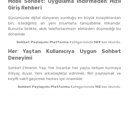
Mobil Sohbet: Uygulama İndirmeden Hızlı
Giriş Rehberi
Günümüzde dijital dünyanın sunduğu en büyük kolaylıklardan
biri, istediğimiz an yeni insanlarla tanışabilme imkanıdır.
Bununla birlikte, akıllı telefonlarımızın elimizden düşmediği bu
dönemde
Sohbet Paylaşımı Platformu
Kategorisinde
149
kez okundu.
Her Yaştan Kullanıcıya Uygun Sohbet
Deneyimi
Sohbet Etmenin Yaşı Yok İnsanlar her yaşta iletişim kurmaya
ihtiyaç duyar. Yeni arkadaşlıklar edinmek, fikir paylaşmak ve
keyifli vakit geçirmek herkes için önemlidir.
Sohbet Paylaşımı Platformu
Kategorisinde
112
kez okundu.