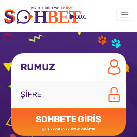
SOHBETE GİRİŞ
giriş yaparak sohbete başlayın