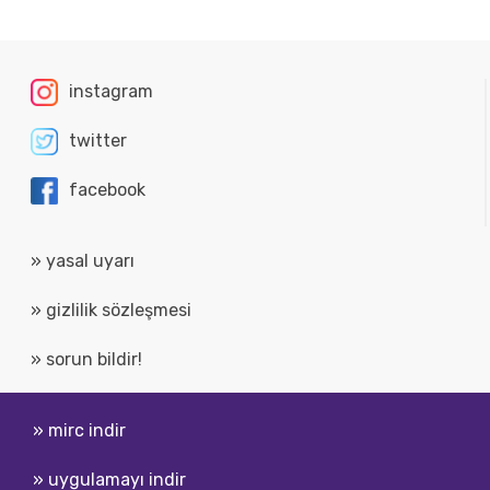
instagram
twitter
facebook
» yasal uyarı
» gizlilik sözleşmesi
» sorun bildir!
» mirc indir
» uygulamayı indir