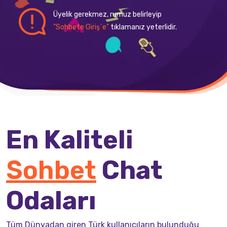
Üyelik gerekmez, rumuz belirleyip
"Sohbete Giriş`e"
tıklamanız yeterlidir.
En Kaliteli
Sohbet
Chat
Odaları
Tüm Dünyadan giren Türk kullanıcıların bulunduğu