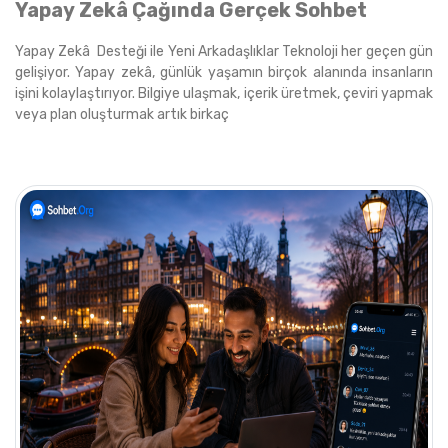
Yapay Zekâ Çağında Gerçek Sohbet
Yapay Zekâ Desteği ile Yeni Arkadaşlıklar Teknoloji her geçen gün
gelişiyor. Yapay zekâ, günlük yaşamın birçok alanında insanların
işini kolaylaştırıyor. Bilgiye ulaşmak, içerik üretmek, çeviri yapmak
veya plan oluşturmak artık birkaç