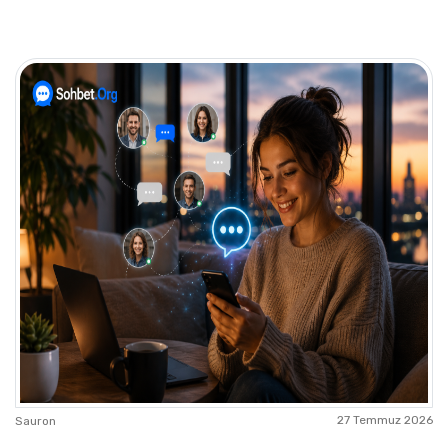
27 Temmuz 2026
Sauron