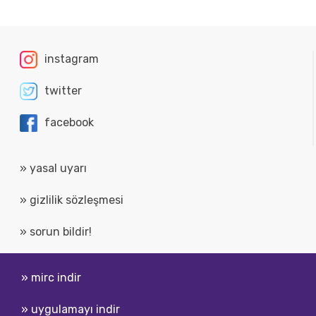
instagram
twitter
facebook
» yasal uyarı
» gizlilik sözleşmesi
» sorun bildir!
» mirc indir
» uygulamayı indir