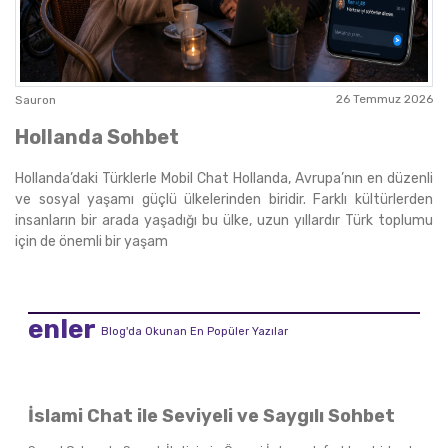
26 Temmuz 2026
Sauron
Hollanda Sohbet
Hollanda’daki Türklerle Mobil Chat Hollanda, Avrupa’nın en düzenli
ve sosyal yaşamı güçlü ülkelerinden biridir. Farklı kültürlerden
insanların bir arada yaşadığı bu ülke, uzun yıllardır Türk toplumu
için de önemli bir yaşam
enler
Blog'da Okunan En Popüler Yazılar
İslami Chat ile Seviyeli ve Saygılı Sohbet