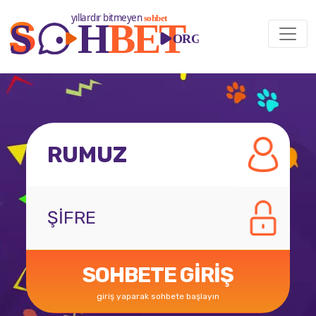
SOHBETE GİRİŞ
giriş yaparak sohbete başlayın