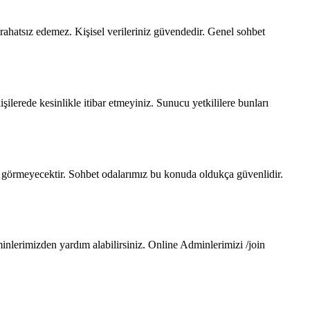
rahatsız edemez. Kişisel verileriniz güvendedir. Genel sohbet
lerede kesinlikle itibar etmeyiniz. Sunucu yetkililere bunları
imse görmeyecektir. Sohbet odalarımız bu konuda oldukça güvenlidir.
lerimizden yardım alabilirsiniz. Online Adminlerimizi /join