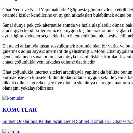
Chat Nedir ve Nasıl Yapılmaktadır? Şüphesiz günümüzde en etkili iletiş
ortamda kişiler kendilerine en uygun arkadaşları bulabilmek adına bu 
Sanal dünya pek çok alternatife anında ve hızla ulaşılabilir olması bak
aracılığıyla kendi kriterlerinize en uygun kişi bularak onunla sağlam b
ayrıcalığını vadeden seçenekleri tercih etmeniz önemle tavsiye edilmek
En genel anlamıyla insan sosyalleşmek zorunda olan bir varlık ve bu ih
gidermek adına sayısız alternatif de geliştirmiştir. Mobil Chat uygulam
genel anlamıyla sanal ortam aracılığıyla insani ilişkiler kurularak yen
amacı çoğunlukla yeni arkadaş edinme üzerinedir.
Chat çoğunlukla internet siteleri aracılığıyla yapılmakla birlikte bunun 
kurmak isteyen kimseler bulundukları ortama uygun şekilde yeni arkada
dikkat edilmesi gereken şey üye olunan sitenin ya da uygulamanın sev
olanağını yakalayabilirsiniz.
KOMUTLAR
Sohbet Odalarında Kullanılacak Genel Sohbet Komutları? Chanserv/