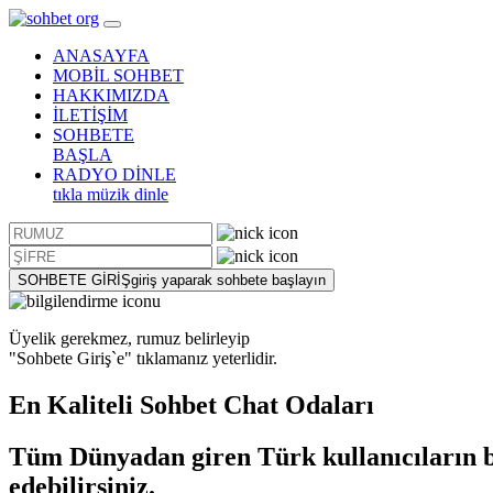
ANASAYFA
MOBİL SOHBET
HAKKIMIZDA
İLETİŞİM
SOHBETE
BAŞLA
RADYO DİNLE
tıkla müzik dinle
SOHBETE GİRİŞ
giriş yaparak sohbete başlayın
Üyelik gerekmez, rumuz belirleyip
"Sohbete Giriş`e"
tıklamanız yeterlidir.
En Kaliteli
Sohbet
Chat Odaları
Tüm Dünyadan giren Türk kullanıcıların bu
edebilirsiniz.