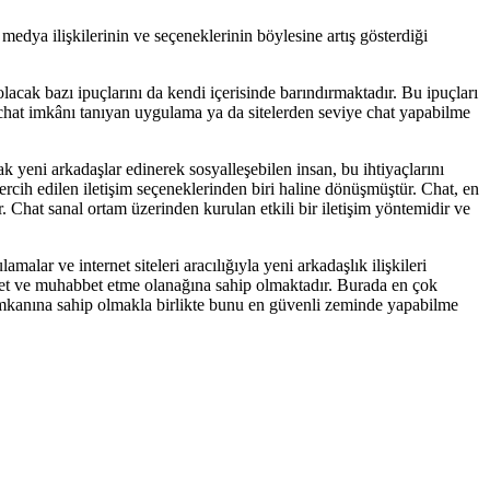
edya ilişkilerinin ve seçeneklerinin böylesine artış gösterdiği
lacak bazı ipuçlarını da kendi içerisinde barındırmaktadır. Bu ipuçları
ze chat imkânı tanıyan uygulama ya da sitelerden seviye chat yapabilme
k yeni arkadaşlar edinerek sosyalleşebilen insan, bu ihtiyaçlarını
ercih edilen iletişim seçeneklerinden biri haline dönüşmüştür. Chat, en
. Chat sanal ortam üzerinden kurulan etkili bir iletişim yöntemidir ve
malar ve internet siteleri aracılığıyla yeni arkadaşlık ilişkileri
ohbet ve muhabbet etme olanağına sahip olmaktadır. Burada en çok
imkanına sahip olmakla birlikte bunu en güvenli zeminde yapabilme