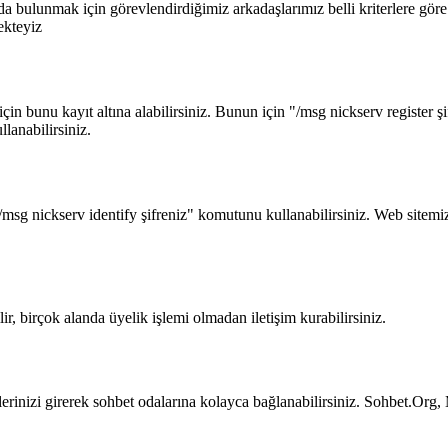
 bulunmak için görevlendirdiğimiz arkadaşlarımız belli kriterlere göre
ekteyiz
in bunu kayıt altına alabilirsiniz. Bunun için "/msg nickserv register şi
anabilirsiniz.
/msg nickserv identify şifreniz" komutunu kullanabilirsiniz. Web sitemiz
r, birçok alanda üyelik işlemi olmadan iletişim kurabilirsiniz.
rinizi girerek sohbet odalarına kolayca bağlanabilirsiniz. Sohbet.Org, M