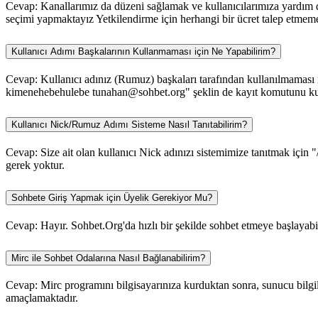
Cevap: Kanallarımız da düzeni sağlamak ve kullanıcılarımıza yardım da
seçimi yapmaktayız Yetkilendirme için herhangi bir ücret talep etmem
Kullanıcı Adımı Başkalarının Kullanmaması için Ne Yapabilirim?
Cevap: Kullanıcı adınız (Rumuz) başkaları tarafından kullanılmaması iç
kimenehebehulebe tunahan@sohbet.org" şeklin de kayıt komutunu kull
Kullanıcı Nick/Rumuz Adımı Sisteme Nasıl Tanıtabilirim?
Cevap: Size ait olan kullanıcı Nick adınızı sistemimize tanıtmak için "
gerek yoktur.
Sohbete Giriş Yapmak için Üyelik Gerekiyor Mu?
Cevap: Hayır. Sohbet.Org'da hızlı bir şekilde sohbet etmeye başlayabili
Mirc ile Sohbet Odalarına Nasıl Bağlanabilirim?
Cevap: Mirc programını bilgisayarınıza kurduktan sonra, sunucu bilgile
amaçlamaktadır.