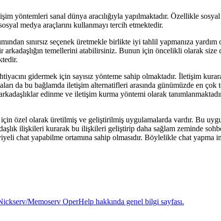
im yöntemleri sanal dünya aracılığıyla yapılmaktadır. Özellikle sosyal m
sosyal medya araçlarını kullanmayı tercih etmektedir.
ımından sınırsız seçenek üretmekle birlikte iyi tahlil yapmanıza yardım o
ir arkadaşlığın temellerini atabilirsiniz. Bunun için öncelikli olarak si
tedir.
tiyacını gidermek için sayısız yönteme sahip olmaktadır. İletişim kurara
aları da bu bağlamda iletişim alternatifleri arasında günümüzde en çok t
i arkadaşlıklar edinme ve iletişim kurma yöntemi olarak tanımlanmaktadır
için özel olarak üretilmiş ve geliştirilmiş uygulamalarda vardır. Bu uygula
şlık ilişkileri kurarak bu ilişkileri geliştirip daha sağlam zeminde s
iyeli chat yapabilme ortamına sahip olmasıdır. Böylelikle chat yapma 
Nickserv/Memoserv OperHelp hakkında genel bilgi sayfası.