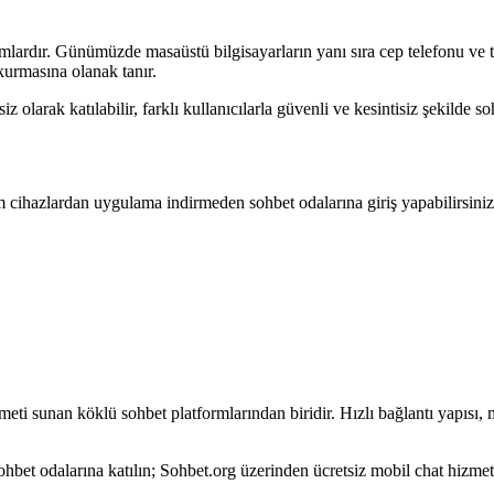
tamlardır. Günümüzde masaüstü bilgisayarların yanı sıra cep telefonu ve t
 kurmasına olanak tanır.
olarak katılabilir, farklı kullanıcılarla güvenli ve kesintisiz şekilde soh
 cihazlardan uygulama indirmeden sohbet odalarına giriş yapabilirsini
hizmeti sunan köklü sohbet platformlarından biridir. Hızlı bağlantı yapıs
 sohbet odalarına katılın; Sohbet.org üzerinden ücretsiz mobil chat hizme