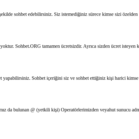
kilde sohbet edebilirsiniz. Siz istemediğiniz sürece kimse sizi özelden 
oktur. Sohbet.ORG tamamen ücretsizdir. Ayrıca sizden ücret isteyen kişi
t yapabilirsiniz. Sohbet içeriğini siz ve sohbet ettiğiniz kişi harici k
z da bulunan @ (yetkili kişi) Operatörlerimizden veyahut sunucu admin