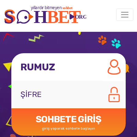
SOHBETE GİRİŞ
giriş yaparak sohbete başlayın