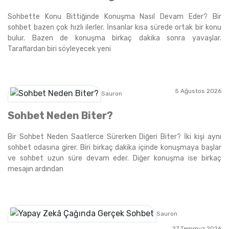
Sohbette Konu Bittiğinde Konuşma Nasıl Devam Eder? Bir
sohbet bazen çok hızlı ilerler. İnsanlar kısa sürede ortak bir konu
bulur. Bazen de konuşma birkaç dakika sonra yavaşlar.
Taraflardan biri söyleyecek yeni
5 Ağustos 2026
Sauron
Sohbet Neden Biter?
Bir Sohbet Neden Saatlerce Sürerken Diğeri Biter? İki kişi aynı
sohbet odasına girer. Biri birkaç dakika içinde konuşmaya başlar
ve sohbet uzun süre devam eder. Diğer konuşma ise birkaç
mesajın ardından
Sauron
27 Temmuz 2026