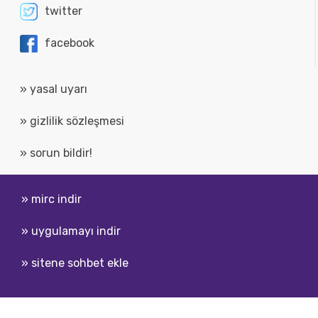
twitter
facebook
» yasal uyarı
» gizlilik sözleşmesi
» sorun bildir!
» mirc indir
» uygulamayı indir
» sitene sohbet ekle