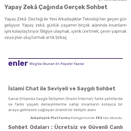
Yapay Zekâ Çağında Gerçek Sohbet
Yapay Zekâ Desteği ile Yeni Arkadaşlıklar Teknoloji her geçen gün
gelişiyor. Yapay zekâ, günlük yaşamın birçok alanında insanların
işini kolaylaştırıyor. Bilgiye ulaşmak, içerik üretmek, çeviri yapmak
veya plan oluşturmak artık birkaç
enler
Blog'da Okunan En Popüler Yazılar
İslami Chat ile Seviyeli ve Saygılı Sohbet
Sanal Ortamda Saygılı İletişimin Önemi İnternet, farklı şehirlerde
ve farklı yaşam deneyimlerine sahip insanların kolayca bir
araya gelmesini sağlayan önemli bir iletişim alanı
Arkadaşlık Platformu
Kategorisinde
192
kez okundu.
Sohbet Odaları : Ücretsiz ve Güvenli Canlı