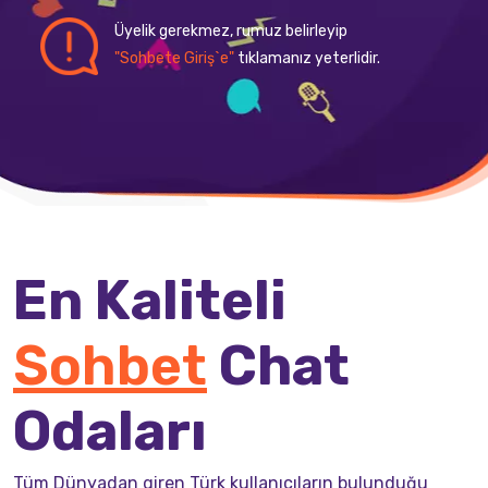
Üyelik gerekmez, rumuz belirleyip
"Sohbete Giriş`e"
tıklamanız yeterlidir.
En Kaliteli
Sohbet
Chat
Odaları
Tüm Dünyadan giren Türk kullanıcıların bulunduğu