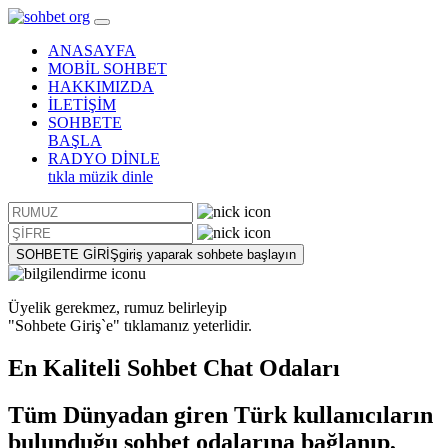
ANASAYFA
MOBİL SOHBET
HAKKIMIZDA
İLETİŞİM
SOHBETE
BAŞLA
RADYO DİNLE
tıkla müzik dinle
SOHBETE GİRİŞ
giriş yaparak sohbete başlayın
Üyelik gerekmez, rumuz belirleyip
"Sohbete Giriş`e"
tıklamanız yeterlidir.
En Kaliteli
Sohbet
Chat Odaları
Tüm Dünyadan giren Türk kullanıcıların
bulunduğu sohbet odalarına bağlanıp,