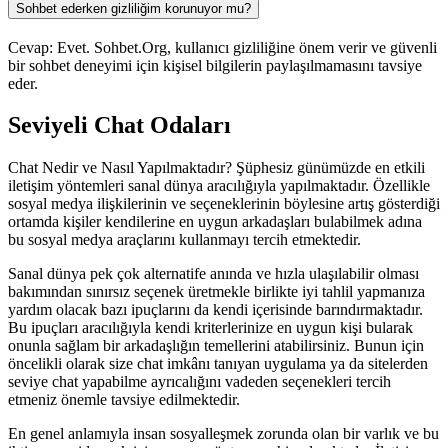
Sohbet ederken gizliliğim korunuyor mu?
Cevap: Evet. Sohbet.Org, kullanıcı gizliliğine önem verir ve güvenli
bir sohbet deneyimi için kişisel bilgilerin paylaşılmamasını tavsiye
eder.
Seviyeli Chat Odaları
Chat Nedir ve Nasıl Yapılmaktadır? Şüphesiz günümüzde en etkili
iletişim yöntemleri sanal dünya aracılığıyla yapılmaktadır. Özellikle
sosyal medya ilişkilerinin ve seçeneklerinin böylesine artış gösterdiği
ortamda kişiler kendilerine en uygun arkadaşları bulabilmek adına
bu sosyal medya araçlarını kullanmayı tercih etmektedir.
Sanal dünya pek çok alternatife anında ve hızla ulaşılabilir olması
bakımından sınırsız seçenek üretmekle birlikte iyi tahlil yapmanıza
yardım olacak bazı ipuçlarını da kendi içerisinde barındırmaktadır.
Bu ipuçları aracılığıyla kendi kriterlerinize en uygun kişi bularak
onunla sağlam bir arkadaşlığın temellerini atabilirsiniz. Bunun için
öncelikli olarak size chat imkânı tanıyan uygulama ya da sitelerden
seviye chat yapabilme ayrıcalığını vadeden seçenekleri tercih
etmeniz önemle tavsiye edilmektedir.
En genel anlamıyla insan sosyalleşmek zorunda olan bir varlık ve bu