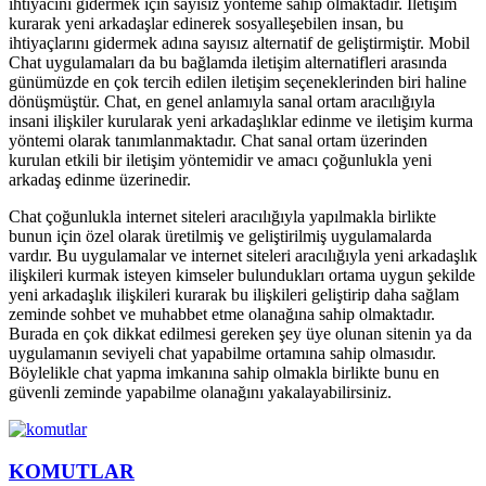
ihtiyacını gidermek için sayısız yönteme sahip olmaktadır. İletişim
kurarak yeni arkadaşlar edinerek sosyalleşebilen insan, bu
ihtiyaçlarını gidermek adına sayısız alternatif de geliştirmiştir. Mobil
Chat uygulamaları da bu bağlamda iletişim alternatifleri arasında
günümüzde en çok tercih edilen iletişim seçeneklerinden biri haline
dönüşmüştür. Chat, en genel anlamıyla sanal ortam aracılığıyla
insani ilişkiler kurularak yeni arkadaşlıklar edinme ve iletişim kurma
yöntemi olarak tanımlanmaktadır. Chat sanal ortam üzerinden
kurulan etkili bir iletişim yöntemidir ve amacı çoğunlukla yeni
arkadaş edinme üzerinedir.
Chat çoğunlukla internet siteleri aracılığıyla yapılmakla birlikte
bunun için özel olarak üretilmiş ve geliştirilmiş uygulamalarda
vardır. Bu uygulamalar ve internet siteleri aracılığıyla yeni arkadaşlık
ilişkileri kurmak isteyen kimseler bulundukları ortama uygun şekilde
yeni arkadaşlık ilişkileri kurarak bu ilişkileri geliştirip daha sağlam
zeminde sohbet ve muhabbet etme olanağına sahip olmaktadır.
Burada en çok dikkat edilmesi gereken şey üye olunan sitenin ya da
uygulamanın seviyeli chat yapabilme ortamına sahip olmasıdır.
Böylelikle chat yapma imkanına sahip olmakla birlikte bunu en
güvenli zeminde yapabilme olanağını yakalayabilirsiniz.
KOMUTLAR