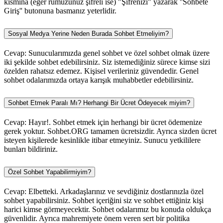
kısmına (eğer rumuzunuz şifreli ise) "Şifrenizi" yazarak ''Sohbete
Giriş'' butonuna basmanız yeterlidir.
Sosyal Medya Yerine Neden Burada Sohbet Etmeliyim?
Cevap: Sunucularımızda genel sohbet ve özel sohbet olmak üzere
iki şekilde sohbet edebilirsiniz. Siz istemediğiniz sürece kimse sizi
özelden rahatsız edemez. Kişisel verileriniz güvendedir. Genel
sohbet odalarımızda ortaya karışık muhabbetler edebilirsiniz.
Sohbet Etmek Paralı Mı? Herhangi Bir Ücret Ödeyecek miyim?
Cevap: Hayır!. Sohbet etmek için herhangi bir ücret ödemenize
gerek yoktur. Sohbet.ORG tamamen ücretsizdir. Ayrıca sizden ücret
isteyen kişilerede kesinlikle itibar etmeyiniz. Sunucu yetkililere
bunları bildiriniz.
Özel Sohbet Yapabilirmiyim?
Cevap: Elbetteki. Arkadaşlarınız ve sevdiğiniz dostlarınızla özel
sohbet yapabilirsiniz. Sohbet içeriğini siz ve sohbet ettiğiniz kişi
harici kimse görmeyecektir. Sohbet odalarımız bu konuda oldukça
güvenlidir. Ayrıca mahremiyete önem veren sert bir politika