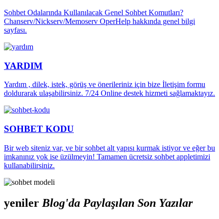
Sohbet Odalarında Kullanılacak Genel Sohbet Komutları?
Chanserv/Nickserv/Memoserv OperHelp hakkında genel bilgi
sayfası.
YARDIM
Yardım , dilek, istek, görüş ve önerileriniz için bize İletişim formu
doldurarak ulaşabilirsiniz. 7/24 Online destek hizmeti sağlamaktayız.
SOHBET KODU
Bir web siteniz var, ve bir sohbet alt yapısı kurmak istiyor ve eğer bu
imkanınız yok ise üzülmeyin! Tamamen ücretsiz sohbet appletimizi
kullanabilirsiniz.
yeniler
Blog'da Paylaşılan Son Yazılar