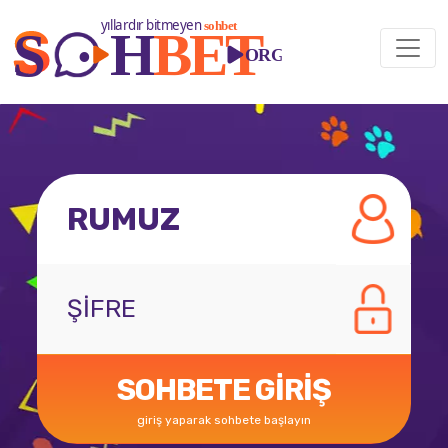
SOHBETE GİRİŞ
giriş yaparak sohbete başlayın