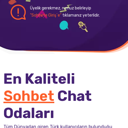
Üyelik gerekmez, rumuz belirleyip
"Sohbete Giriş`e"
tıklamanız yeterlidir.
En Kaliteli
Sohbet
Chat
Odaları
Tüm Dünyadan giren Türk kullanıcıların bulunduğu