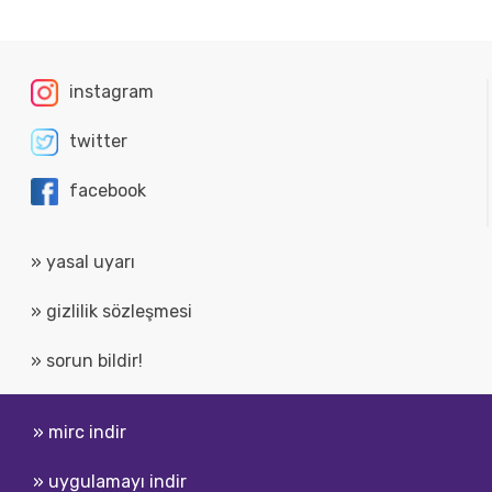
instagram
twitter
facebook
» yasal uyarı
» gizlilik sözleşmesi
» sorun bildir!
» mirc indir
» uygulamayı indir