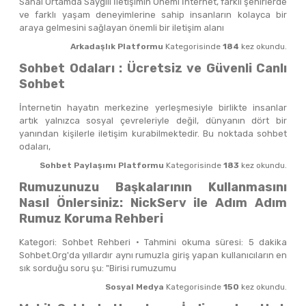
Sanal Ortamda Saygılı İletişimin Önemi İnternet, farklı şehirlerde
ve farklı yaşam deneyimlerine sahip insanların kolayca bir
araya gelmesini sağlayan önemli bir iletişim alanı
Arkadaşlık Platformu
Kategorisinde
184
kez okundu.
Sohbet Odaları : Ücretsiz ve Güvenli Canlı
Sohbet
İnternetin hayatın merkezine yerleşmesiyle birlikte insanlar
artık yalnızca sosyal çevreleriyle değil, dünyanın dört bir
yanından kişilerle iletişim kurabilmektedir. Bu noktada sohbet
odaları,
Sohbet Paylaşımı Platformu
Kategorisinde
183
kez okundu.
Rumuzunuzu Başkalarının Kullanmasını
Nasıl Önlersiniz: NickServ ile Adım Adım
Rumuz Koruma Rehberi
Kategori: Sohbet Rehberi · Tahmini okuma süresi: 5 dakika
Sohbet.Org'da yıllardır aynı rumuzla giriş yapan kullanıcıların en
sık sorduğu soru şu: "Birisi rumuzumu
Sosyal Medya
Kategorisinde
150
kez okundu.