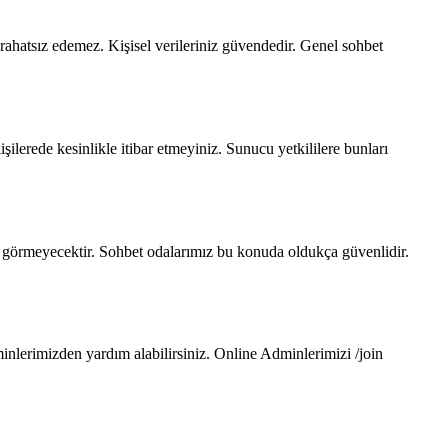
rahatsız edemez. Kişisel verileriniz güvendedir. Genel sohbet
lerede kesinlikle itibar etmeyiniz. Sunucu yetkililere bunları
imse görmeyecektir. Sohbet odalarımız bu konuda oldukça güvenlidir.
lerimizden yardım alabilirsiniz. Online Adminlerimizi /join