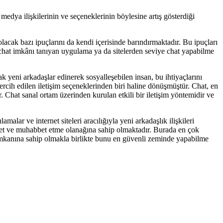
edya ilişkilerinin ve seçeneklerinin böylesine artış gösterdiği
lacak bazı ipuçlarını da kendi içerisinde barındırmaktadır. Bu ipuçları
ze chat imkânı tanıyan uygulama ya da sitelerden seviye chat yapabilme
k yeni arkadaşlar edinerek sosyalleşebilen insan, bu ihtiyaçlarını
ercih edilen iletişim seçeneklerinden biri haline dönüşmüştür. Chat, en
. Chat sanal ortam üzerinden kurulan etkili bir iletişim yöntemidir ve
malar ve internet siteleri aracılığıyla yeni arkadaşlık ilişkileri
ohbet ve muhabbet etme olanağına sahip olmaktadır. Burada en çok
imkanına sahip olmakla birlikte bunu en güvenli zeminde yapabilme