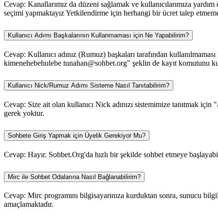
Cevap: Kanallarımız da düzeni sağlamak ve kullanıcılarımıza yardım da
seçimi yapmaktayız Yetkilendirme için herhangi bir ücret talep etmem
Kullanıcı Adımı Başkalarının Kullanmaması için Ne Yapabilirim?
Cevap: Kullanıcı adınız (Rumuz) başkaları tarafından kullanılmaması iç
kimenehebehulebe tunahan@sohbet.org" şeklin de kayıt komutunu kull
Kullanıcı Nick/Rumuz Adımı Sisteme Nasıl Tanıtabilirim?
Cevap: Size ait olan kullanıcı Nick adınızı sistemimize tanıtmak için "
gerek yoktur.
Sohbete Giriş Yapmak için Üyelik Gerekiyor Mu?
Cevap: Hayır. Sohbet.Org'da hızlı bir şekilde sohbet etmeye başlayabili
Mirc ile Sohbet Odalarına Nasıl Bağlanabilirim?
Cevap: Mirc programını bilgisayarınıza kurduktan sonra, sunucu bilgile
amaçlamaktadır.