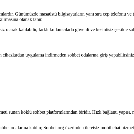
tamlardır. Günümüzde masaüstü bilgisayarların yanı sıra cep telefonu ve t
 kurmasına olanak tanır.
olarak katılabilir, farklı kullanıcılarla güvenli ve kesintisiz şekilde soh
 cihazlardan uygulama indirmeden sohbet odalarına giriş yapabilirsini
hizmeti sunan köklü sohbet platformlarından biridir. Hızlı bağlantı yapıs
 sohbet odalarına katılın; Sohbet.org üzerinden ücretsiz mobil chat hizme