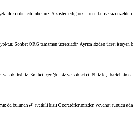
kilde sohbet edebilirsiniz. Siz istemediğiniz sürece kimse sizi özelden 
oktur. Sohbet.ORG tamamen ücretsizdir. Ayrıca sizden ücret isteyen kişi
t yapabilirsiniz. Sohbet içeriğini siz ve sohbet ettiğiniz kişi harici k
z da bulunan @ (yetkili kişi) Operatörlerimizden veyahut sunucu admin