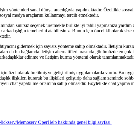
im yöntemleri sanal dünya aracılığıyla yapılmaktadır. Özellikle sosyal m
sosyal medya araçlarını kullanmayı tercih etmektedir.
ımından sınırsız seçenek üretmekle birlikte iyi tahlil yapmanıza yardım o
ir arkadaşlığın temellerini atabilirsiniz. Bunun için öncelikli olarak si
tedir.
tiyacını gidermek için sayısız yönteme sahip olmaktadır. İletişim kurara
aları da bu bağlamda iletişim alternatifleri arasında günümüzde en çok t
i arkadaşlıklar edinme ve iletişim kurma yöntemi olarak tanımlanmaktadır
için özel olarak üretilmiş ve geliştirilmiş uygulamalarda vardır. Bu uygula
şlık ilişkileri kurarak bu ilişkileri geliştirip daha sağlam zeminde s
iyeli chat yapabilme ortamına sahip olmasıdır. Böylelikle chat yapma 
Nickserv/Memoserv OperHelp hakkında genel bilgi sayfası.