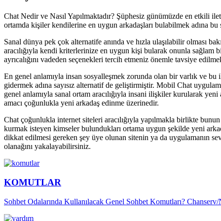
Chat Nedir ve Nasıl Yapılmaktadır? Şüphesiz günümüzde en etkili iletiş
ortamda kişiler kendilerine en uygun arkadaşları bulabilmek adına bu 
Sanal dünya pek çok alternatife anında ve hızla ulaşılabilir olması bak
aracılığıyla kendi kriterlerinize en uygun kişi bularak onunla sağlam b
ayrıcalığını vadeden seçenekleri tercih etmeniz önemle tavsiye edilmek
En genel anlamıyla insan sosyalleşmek zorunda olan bir varlık ve bu ih
gidermek adına sayısız alternatif de geliştirmiştir. Mobil Chat uygulam
genel anlamıyla sanal ortam aracılığıyla insani ilişkiler kurularak yen
amacı çoğunlukla yeni arkadaş edinme üzerinedir.
Chat çoğunlukla internet siteleri aracılığıyla yapılmakla birlikte bunun 
kurmak isteyen kimseler bulundukları ortama uygun şekilde yeni arkada
dikkat edilmesi gereken şey üye olunan sitenin ya da uygulamanın sev
olanağını yakalayabilirsiniz.
KOMUTLAR
Sohbet Odalarında Kullanılacak Genel Sohbet Komutları? Chanserv/