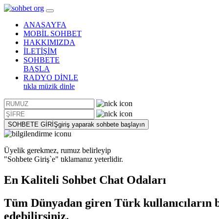
ANASAYFA
MOBİL SOHBET
HAKKIMIZDA
İLETİŞİM
SOHBETE
BAŞLA
RADYO DİNLE
tıkla müzik dinle
SOHBETE GİRİŞ
giriş yaparak sohbete başlayın
Üyelik gerekmez, rumuz belirleyip
"Sohbete Giriş`e"
tıklamanız yeterlidir.
En Kaliteli
Sohbet
Chat Odaları
Tüm Dünyadan giren Türk kullanıcıların bu
edebilirsiniz.