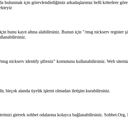
 bulunmak için görevlendirdiğimiz arkadaşlarımız belli kriterlere göre
ekteyiz
in bunu kayıt altına alabilirsiniz. Bunun için "/msg nickserv register şi
anabilirsiniz.
/msg nickserv identify şifreniz" komutunu kullanabilirsiniz. Web sitemiz
r, birçok alanda üyelik işlemi olmadan iletişim kurabilirsiniz.
rinizi girerek sohbet odalarına kolayca bağlanabilirsiniz. Sohbet.Org, M