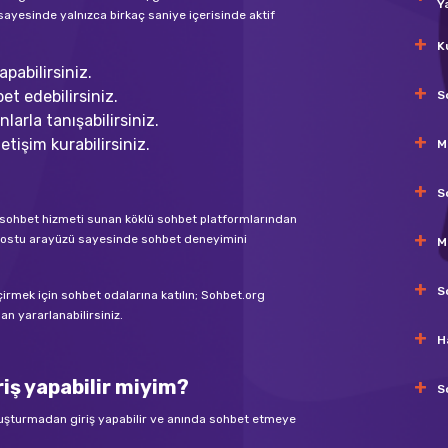
Y
sayesinde yalnızca birkaç saniye içerisinde aktif
K
pabilirsiniz.
et edebilirsiniz.
S
larla tanışabilirsiniz.
etişim kurabilirsiniz.
M
S
nli sohbet hizmeti sunan köklü sohbet platformlarından
ıcı dostu arayüzü sayesinde sohbet deneyimini
M
S
eçirmek için sohbet odalarına katılın; Sohbet.org
n yararlanabilirsiniz.
H
iş yapabilir miyim?
S
luşturmadan giriş yapabilir ve anında sohbet etmeye