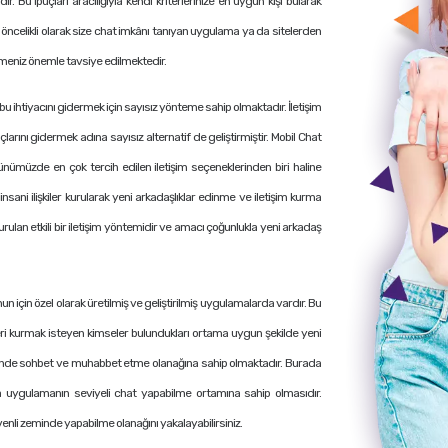
. Bu ipuçları aracılığıyla kendi kriterlerinize en uygun kişi bularak
in öncelikli olarak size chat imkânı tanıyan uygulama ya da sitelerden
tmeniz önemle tavsiye edilmektedir.
u ihtiyacını gidermek için sayısız yönteme sahip olmaktadır. İletişim
larını gidermek adına sayısız alternatif de geliştirmiştir. Mobil Chat
ünümüzde en çok tercih edilen iletişim seçeneklerinden biri haline
sani ilişkiler kurularak yeni arkadaşlıklar edinme ve iletişim kurma
lan etkili bir iletişim yöntemidir ve amacı çoğunlukla yeni arkadaş
nun için özel olarak üretilmiş ve geliştirilmiş uygulamalarda vardır. Bu
kileri kurmak isteyen kimseler bulundukları ortama uygun şekilde yeni
m zeminde sohbet ve muhabbet etme olanağına sahip olmaktadır. Burada
 uygulamanın seviyeli chat yapabilme ortamına sahip olmasıdır.
enli zeminde yapabilme olanağını yakalayabilirsiniz.