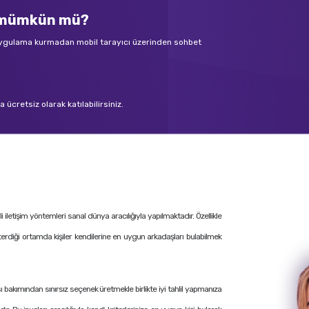
k mümkün mü?
 uygulama kurmadan mobil tarayıcı üzerinden sohbet
ücretsiz olarak katılabilirsiniz.
letişim yöntemleri sanal dünya aracılığıyla yapılmaktadır. Özellikle
terdiği ortamda kişiler kendilerine en uygun arkadaşları bulabilmek
ı bakımından sınırsız seçenek üretmekle birlikte iyi tahlil yapmanıza