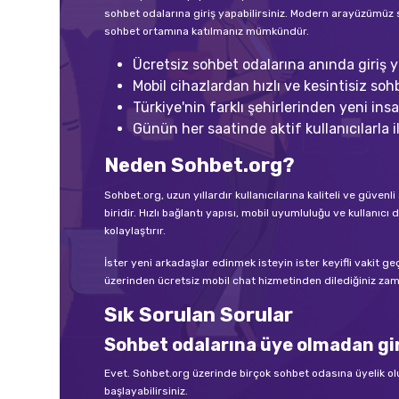
sohbet odalarına giriş yapabilirsiniz. Modern arayüzümüz 
sohbet ortamına katılmanız mümkündür.
Ücretsiz sohbet odalarına anında giriş ya
Mobil cihazlardan hızlı ve kesintisiz sohb
Türkiye'nin farklı şehirlerinden yeni insan
Günün her saatinde aktif kullanıcılarla il
Neden Sohbet.org?
Sohbet.org, uzun yıllardır kullanıcılarına kaliteli ve güve
biridir. Hızlı bağlantı yapısı, mobil uyumluluğu ve kullan
kolaylaştırır.
İster yeni arkadaşlar edinmek isteyin ister keyifli vakit g
üzerinden ücretsiz mobil chat hizmetinden dilediğiniz zama
Sık Sorulan Sorular
Sohbet odalarına üye olmadan gir
Evet. Sohbet.org üzerinde birçok sohbet odasına üyelik o
başlayabilirsiniz.