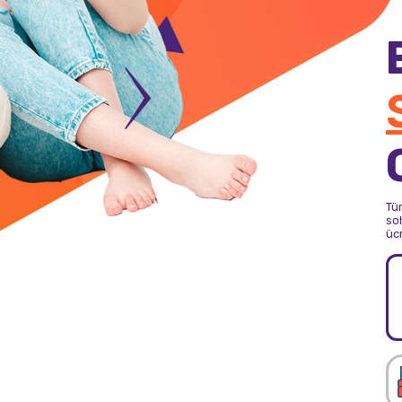
Tü
soh
üc