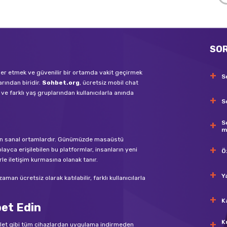
SO
tler etmek ve güvenilir bir ortamda vakit geçirmek
S
arından biridir.
Sohbet.org
, ücretsiz mobil chat
ve farklı yaş gruplarından kullanıcılarla anında
S
S
m
bilen sanal ortamlardır. Günümüzde masaüstü
layca erişilebilen bu platformlar, insanların yeni
Ö
rle iletişim kurmasına olanak tanır.
Y
an ücretsiz olarak katılabilir, farklı kullanıcılarla
K
bet Edin
K
blet gibi tüm cihazlardan uygulama indirmeden