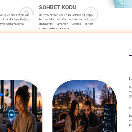
SOHBET KODU
 görüş ve önerileriniz için
Bir web siteniz var, ve bir sohbet alt yapısı
oldurarak ulaşabilirsiniz.
kurmak istiyor ve eğer bu imkanınız yok ise
zmeti sağlamaktayız.
üzülmeyin! Tamamen ücretsiz sohbet
appletimizi kullanabilirsiniz.
İ
Sa
v
ge
S
İn
y
ki