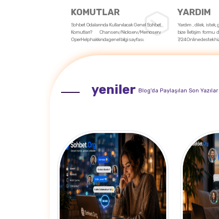
KOMUTLAR
YARDIM
Sohbet Odalarında Kullanılacak Genel Sohbet
Yardım , dilek, istek,
Komutları? Chanserv/Nickserv/Memoserv
bize İletişim formu d
OperHelp hakkında genel bilgi sayfası.
7/24 Online destek hi
yeniler
Blog'da Paylaşılan Son Yazılar