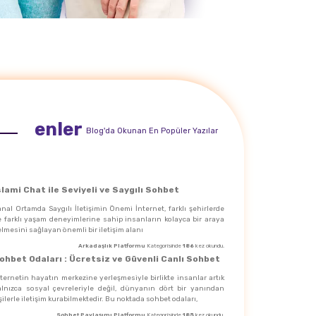
enler
Blog'da Okunan En Popüler Yazılar
slami Chat ile Seviyeli ve Saygılı Sohbet
nal Ortamda Saygılı İletişimin Önemi İnternet, farklı şehirlerde
e farklı yaşam deneyimlerine sahip insanların kolayca bir araya
lmesini sağlayan önemli bir iletişim alanı
Arkadaşlık Platformu
Kategorisinde
186
kez okundu.
ohbet Odaları : Ücretsiz ve Güvenli Canlı Sohbet
ternetin hayatın merkezine yerleşmesiyle birlikte insanlar artık
alnızca sosyal çevreleriyle değil, dünyanın dört bir yanından
şilerle iletişim kurabilmektedir. Bu noktada sohbet odaları,
Sohbet Paylaşımı Platformu
Kategorisinde
185
kez okundu.