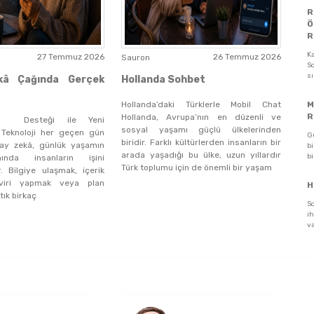
R
Ö
R
K
27 Temmuz 2026
26 Temmuz 2026
Sauron
So
s
kâ Çağında Gerçek
Hollanda Sohbet
Hollanda’daki Türklerle Mobil Chat
M
R
Hollanda, Avrupa’nın en düzenli ve
â Desteği ile Yeni
sosyal yaşamı güçlü ülkelerinden
r Teknoloji her geçen gün
G
biridir. Farklı kültürlerden insanların bir
apay zekâ, günlük yaşamın
bi
arada yaşadığı bu ülke, uzun yıllardır
bi
ında insanların işini
Türk toplumu için de önemli bir yaşam
or. Bilgiye ulaşmak, içerik
viri yapmak veya plan
H
tık birkaç
S
ih
va