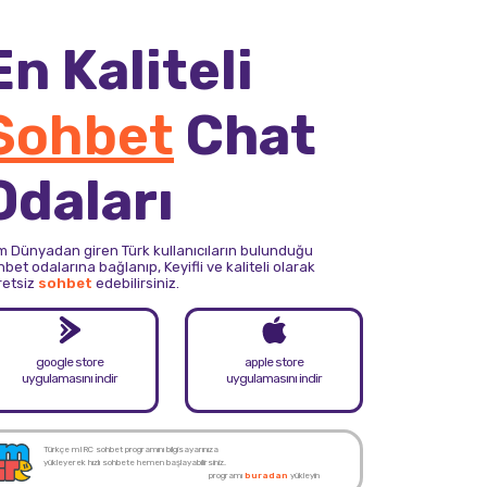
En Kaliteli
Sohbet
Chat
Odaları
m Dünyadan giren Türk kullanıcıların bulunduğu
bet odalarına bağlanıp, Keyifli ve kaliteli olarak
retsiz
sohbet
edebilirsiniz.
google store
apple store
uygulamasını indir
uygulamasını indir
Türkçe mIRC sohbet programını bilgisayarınıza
yükleyerek hızlı sohbete hemen başlayabilirsiniz.
programı
buradan
yükleyin