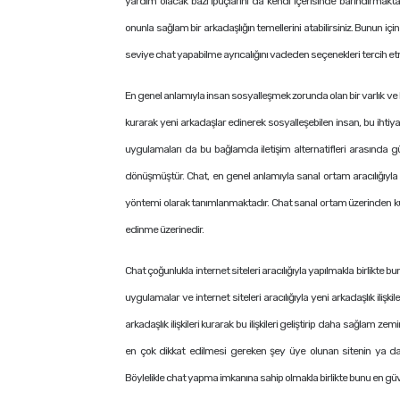
yardım olacak bazı ipuçlarını da kendi içerisinde barındırmaktadır
onunla sağlam bir arkadaşlığın temellerini atabilirsiniz. Bunun iç
seviye chat yapabilme ayrıcalığını vadeden seçenekleri tercih e
En genel anlamıyla insan sosyalleşmek zorunda olan bir varlık ve b
kurarak yeni arkadaşlar edinerek sosyalleşebilen insan, bu ihtiyaç
uygulamaları da bu bağlamda iletişim alternatifleri arasında g
dönüşmüştür. Chat, en genel anlamıyla sanal ortam aracılığıyla in
yöntemi olarak tanımlanmaktadır. Chat sanal ortam üzerinden kuru
edinme üzerinedir.
Chat çoğunlukla internet siteleri aracılığıyla yapılmakla birlikte bu
uygulamalar ve internet siteleri aracılığıyla yeni arkadaşlık iliş
arkadaşlık ilişkileri kurarak bu ilişkileri geliştirip daha sağla
en çok dikkat edilmesi gereken şey üye olunan sitenin ya da
Böylelikle chat yapma imkanına sahip olmakla birlikte bunu en güv