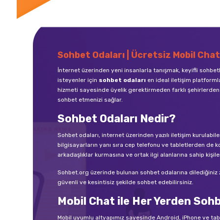
Sohbet Odaları | Ücretsiz Mobil Chat
İnternet üzerinden yeni insanlarla tanışmak, keyifli sohbe
isteyenler için
sohbet odaları
en ideal iletişim platforml
hizmeti sayesinde üyelik gerektirmeden farklı şehirlerden 
sohbet etmenizi sağlar.
Sohbet Odaları Nedir?
Sohbet odaları, internet üzerinden yazılı iletişim kurula
bilgisayarların yanı sıra cep telefonu ve tabletlerden de ko
arkadaşlıklar kurmasına ve ortak ilgi alanlarına sahip kişile
Sohbet.org üzerinde bulunan sohbet odalarına dilediğiniz zam
güvenli ve kesintisiz şekilde sohbet edebilirsiniz.
Mobil Chat ile Her Yerden Soh
Mobil uyumlu altyapımız sayesinde Android, iPhone ve ta