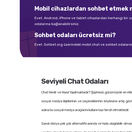
Mobil cihazlardan sohbet etme
Evet. Android, iPhone ve tablet cihazlardan herhangi bir
odalarına bağlanabilirsiniz.
Sohbet odaları ücretsiz mi?
Evet. Sohbet.org üzerindeki mobil chat ve sohbet odalarına 
Seviyeli Chat Odaları
Chat Nedir ve Nasıl Yapılmaktadır? Şüphesiz günümüzde en etkili i
sosyal medya ilişkilerinin ve seçeneklerinin böylesine artış gös
adına bu sosyal medya araçlarını kullanmayı tercih etmektedir.
Sanal dünya pek çok alternatife anında ve hızla ulaşılabilir olmas