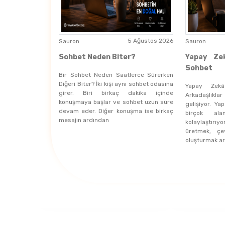
5 Ağustos 2026
Sauron
Sauron
Sohbet Neden Biter?
Yapay Ze
Sohbet
Bir Sohbet Neden Saatlerce Sürerken
Diğeri Biter? İki kişi aynı sohbet odasına
Yapay Zek
girer. Biri birkaç dakika içinde
Arkadaşlıkla
konuşmaya başlar ve sohbet uzun süre
gelişiyor. Y
devam eder. Diğer konuşma ise birkaç
birçok alan
mesajın ardından
kolaylaştırıy
üretmek, çe
oluşturmak ar