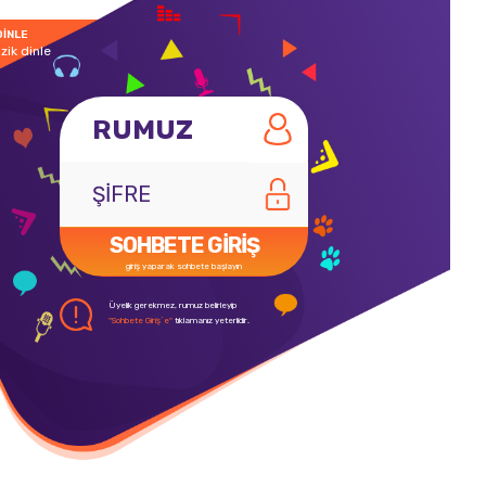
DİNLE
zik dinle
SOHBETE GİRİŞ
giriş yaparak sohbete başlayın
Üyelik gerekmez, rumuz belirleyip
"Sohbete Giriş`e"
tıklamanız yeterlidir.