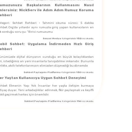
umuzunuzu Başkalarının Kullanmasını Nasıl
nlersiniz: NickServ ile Adım Adım Rumuz Koruma
ehberi
ategori: Sohbet Rehberi · Tahmini okuma süresi: 5 dakika
hbet.Org'da yıllardır aynı rumuzla giriş yapan kullanıcıların en
ık sorduğu soru şu: "Birisi rumuzumu
Sosyal Medya
Kategorisinde
152
kez okundu.
obil Sohbet: Uygulama İndirmeden Hızlı Giriş
ehberi
ünümüzde dijital dünyanın sunduğu en büyük kolaylıklardan
ri, istediğimiz an yeni insanlarla tanışabilme imkanıdır. Bununla
rlikte, akıllı telefonlarımızın elimizden düşmediği bu dönemde
Sohbet Paylaşımı Platformu
Kategorisinde
150
kez okundu.
er Yaştan Kullanıcıya Uygun Sohbet Deneyimi
ohbet Etmenin Yaşı Yok İnsanlar her yaşta iletişim kurmaya
tiyaç duyar. Yeni arkadaşlıklar edinmek, fikir paylaşmak ve keyifli
kit geçirmek herkes için önemlidir.
Sohbet Paylaşımı Platformu
Kategorisinde
114
kez okundu.