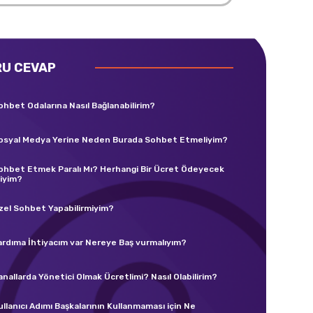
RU CEVAP
ohbet Odalarına Nasıl Bağlanabilirim?
osyal Medya Yerine Neden Burada Sohbet Etmeliyim?
ohbet Etmek Paralı Mı? Herhangi Bir Ücret Ödeyecek
iyim?
zel Sohbet Yapabilirmiyim?
ardıma İhtiyacım var Nereye Baş vurmalıyım?
anallarda Yönetici Olmak Ücretlimi? Nasıl Olabilirim?
ullanıcı Adımı Başkalarının Kullanmaması için Ne